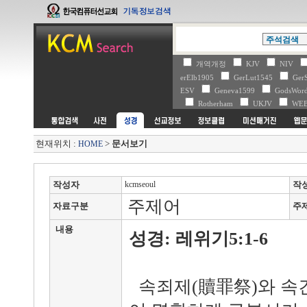
개역개정
KJV
NIV
erElb1905
GerLut1545
Ger
ESV
Geneva1599
GodsWo
Rotherham
UKJV
WE
현재위치 :
>
문서보기
HOME
작성자
kcmseoul
작
주제어
자료구분
주
내용
성경: 레위기5:1-6
속죄제(贖罪祭)와 속