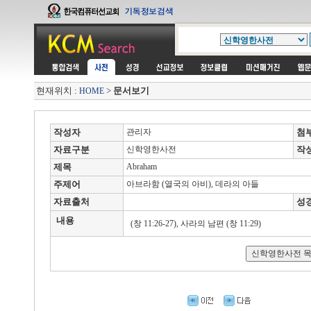
현재위치 :
>
문서보기
HOME
작성자
관리자
첨
자료구분
신학영한사전
작
제목
Abraham
주제어
아브라함 (열국의 아비), 데라의 아들
자료출처
성
내용
(창 11:26-27), 사라의 남편 (창 11:29)