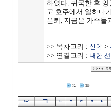
하였다. 귀국한 후 
고 호주에서 일하다가 
은퇴, 지금은 가족들과
>> 목차고리 :
>
신학
>> 연결고리 :
내한 
ㄱ
A-Z
ㄴ
ㄷ
ㄹ
ㅁ
ㅂ