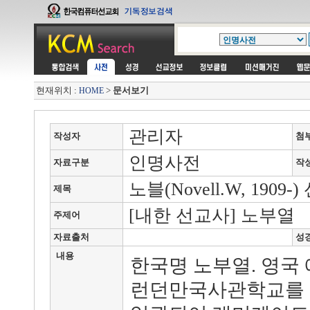
현재위치 :
>
문서보기
HOME
관리자
작성자
첨
인명사전
자료구분
작
노블(Novell.W, 1909-
제목
[내한 선교사] 노부열
주제어
자료출처
성
내용
한국명 노부열. 영국
런던만국사관학교를 