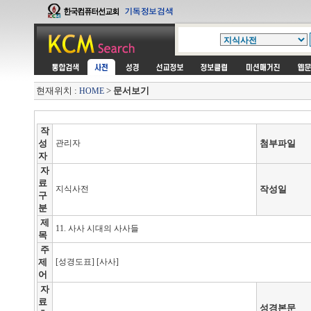
현재위치 :
>
문서보기
HOME
작
성
관리자
첨부파일
자
자
료
지식사전
작성일
구
분
제
11. 사사 시대의 사사들
목
주
제
[성경도표] [사사]
어
자
료
성경본문