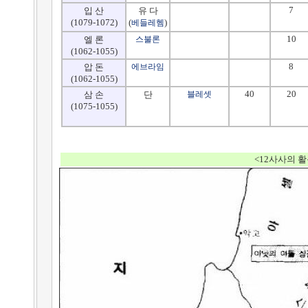
7
입 산
유 다
(1079-1072)
(
)
베들레헴
10
엘 론
스불론
(1062-1055)
8
압 돈
에브라임
(1062-1055)
40
20
삼 손
단
블레셋
(1075-1055)
<12사사의 활