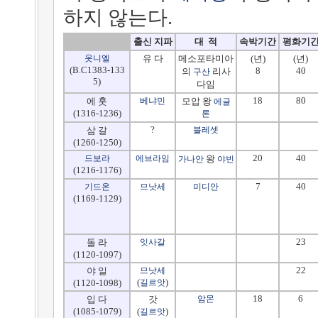
하지 않는다.
출신 지파
대 적
속박기간
평화기
옷니엘
유 다
메소포타미아
(년)
(년)
(B.C1383-133
8
40
의
리사
구산
5)
다임
18
80
에 훗
베냐민
모압 왕
에글
(1316-1236)
론
?
삼 갈
블레셋
(1260-1250)
20
40
드보라
에브라임
왕
가나안
야빈
(1216-1176)
7
40
기드온
므낫세
미디안
(1169-1129)
23
돌 라
잇사갈
(1120-1097)
22
야 일
므낫세
(
)
(1120-1098)
길르앗
18
6
입 다
갓
암몬
(1085-1079)
(
)
길르앗