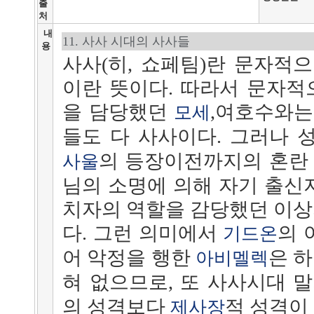
출
처
내
11. 사사 시대의 사사들
용
사사(히, 쇼페팀)란 문자적으로
이란 뜻이다. 따라서 문자적
을 담당했던
,여호수와는
모세
들도 다 사사이다. 그러나
의 등장이전까지의 혼란
사울
님의 소명에 의해 자기 출신
치자의 역할을 감당했던 이상
다. 그런 의미에서
의 
기드온
어 악정을 행한
은 
아비멜렉
혀 없으므로, 또 사사시대 
의 성격보다
적 성격이
제사장