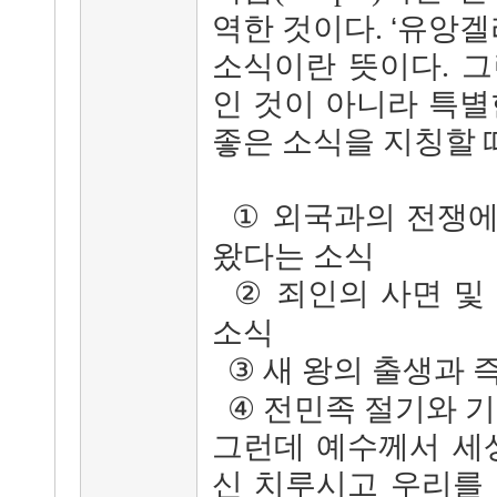
‘
역한 것이다.
유앙겔
소식이란 뜻이다. 
인 것이 아니라 특별
좋은 소식을 지칭할 
①
외국과의 전쟁에
왔다는 소식
②
죄인의 사면 및
소식
③
새 왕의 출생과 
④
전민족 절기와 기
그런데 예수께서 세
신 치루시고 우리를