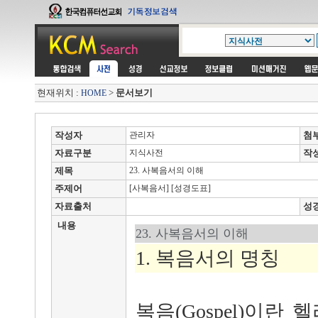
현재위치 :
>
문서보기
HOME
작성자
관리자
첨
자료구분
지식사전
작
제목
23. 사복음서의 이해
주제어
[사복음서] [성경도표]
자료출처
성
내용
23. 사복음서의 이해
1. 복음서의 명칭
복음(Gospel)이란