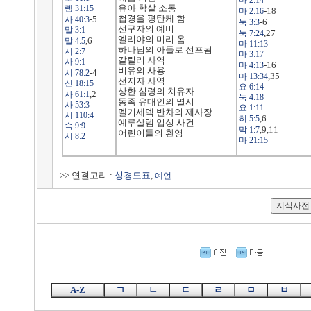
마 2:14
유아 학살 소동
렘 31:15
-18
마 2:16
첩경을 평탄케 함
-5
사 40:3
-6
눅 3:3
선구자의 예비
말 3:1
,27
눅 7:24
엘리야의 미리 옴
,6
말 4:5
마 11:13
하나님의 아들로 선포됨
시 2:7
마 3:17
갈릴리 사역
사 9:1
-16
마 4:13
비유의 사용
-4
시 78:2
,35
마 13:34
선지자 사역
신 18:15
요 6:14
상한 심령의 치유자
,2
사 61:1
눅 4:18
동족 유대인의 멸시
사 53:3
요 1:11
멜기세덱 반차의 제사장
시 110:4
,6
히 5:5
예루살렘 입성 사건
슥 9:9
,9,11
막 1:7
어린이들의 환영
시 8:2
마 21:15
>> 연결고리 :
성경도표
,
예언
A-Z
ㄱ
ㄴ
ㄷ
ㄹ
ㅁ
ㅂ