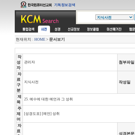
현재위치 :
>
문서보기
HOME
작
성
관리자
첨부파일
자
자
료
지식사전
작성일
구
분
제
25. 예수에 대한 예언과 그 성취
목
주
제
[성경도표] [예언] 성취
어
자
료
성경본문