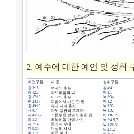
2. 예수에 대한 예언 및 성취
예언구절
내 용
성취구절
창 3:15
여자의 후손
갈 4:4
창 12:3
아브라함의 씨
마 1:1
창 17:19
이삭의 후손
눅 3:34
민 24:17
야곱에서 나온 한 별
마 1:2
창 49:10
유다 지파 출신
눅 3:33
사 9:7
다윗 왕권의 후계자
눅 1:32
,7
기름부음 받은 영원한 왕
-12
시 45:6
히 1:8
베들레헴 탄생 사건
미 5:2
-5,7
눅 2:4
동정녀 수태
사 7:14
-31
눅 1:26
탄생의 시각
단 9:25
,2
눅 2:1
애굽 피난
호 11:1