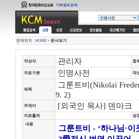
현재위치 :
>
문서보기
HOME
관리자
작성자
첨
인명사전
자료구분
작
그룬트비(Nikolai Frederik 
제목
9. 2)
[외국인 목사] 덴마크
주제어
자료출처
성
내용
그룬트비 - ‘하나님·이