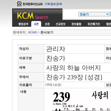
현재위치 :
>
문서보기
HOME
관리자
작성자
첨
찬송가
자료구분
작
사랑의 하늘 아버지
제목
찬송가 239장 [성경]
주제어
자료출처
239장 [성경]
성
내용