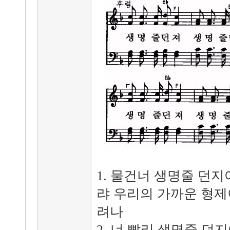
1. 물건너 생명줄 던
랴 우리의 가까운 형제
려나
2. 너 빨리 생명줄 던