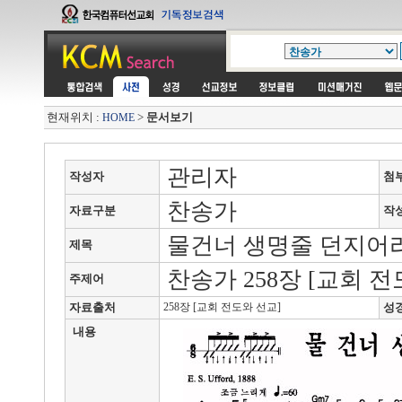
현재위치 :
>
문서보기
HOME
관리자
작성자
첨
찬송가
자료구분
작
물건너 생명줄 던지어
제목
찬송가 258장 [교회 전
주제어
자료출처
258장 [교회 전도와 선교]
성
내용