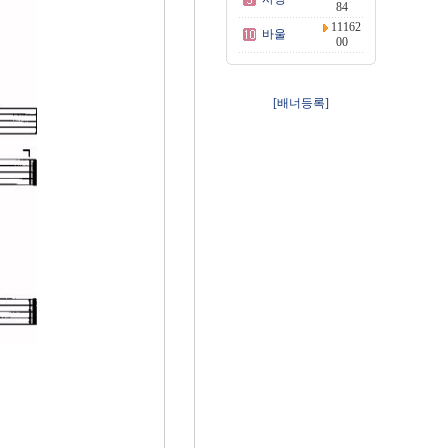
84
11162
바울
00
[배너등록]