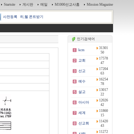
Startsite
게시판
메일
M1000선교사홈
Mission Magazine
사전등록
히,헬 폰트받기
인기검색어
31301
kcm
50
17578
교회
47
17204
선교
63
16254
예수
78
13017
설교
22
12026
아시아
42
11860
세계
15
11420
선교회
43
11272
사랑