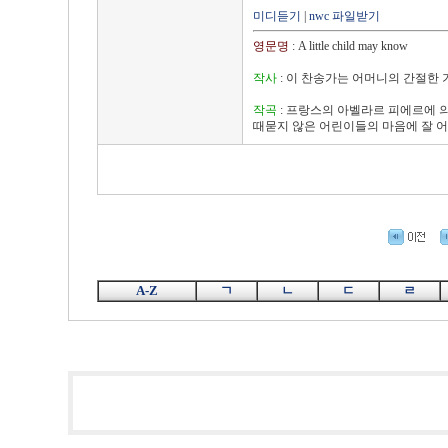
미디듣기
|
nwc 파일받기
영문명
: A little child may know
작사
: 이 찬송가는 어머니의 간절한
작곡
: 프랑스의 아벨라르 피에르에 
때묻지 않은 어린이들의 마음에 잘 어
A-Z
ㄱ
ㄴ
ㄷ
ㄹ