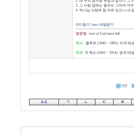
2. 내 주의 참사랑 햇빛과 같으니 그
3. 그 사랑 앞에는 풍파도 그치며 어
4. 하나님 사랑에 참 자유 있으니 내
미디듣기
|
nwc 파일받기
영문명
: love of God most full
작사
: 클루트 (1840 ~ 1901). 미국
작곡
: R 잭슨 (1842 ~ 1914). 
A-Z
ㄱ
ㄴ
ㄷ
ㄹ