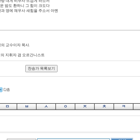
 사랑 내게 비추사 뜨겁게 하소서
두운 밤도 환하니 그 힘이 크도다
 맘과 영에 채우사 새힘을 주소서 아멘
 태생의 교수이자 목사.
영국 태생의 지휘자 겸 오르간니스트
ㅁ
ㅂ
ㅅ
ㅇ
ㅈ
ㅊ
ㅋ