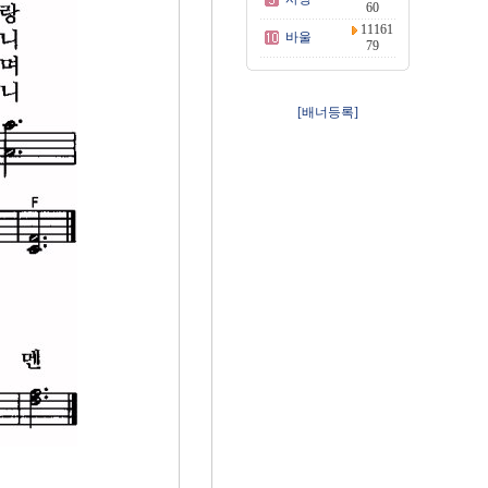
60
11161
바울
79
[배너등록]