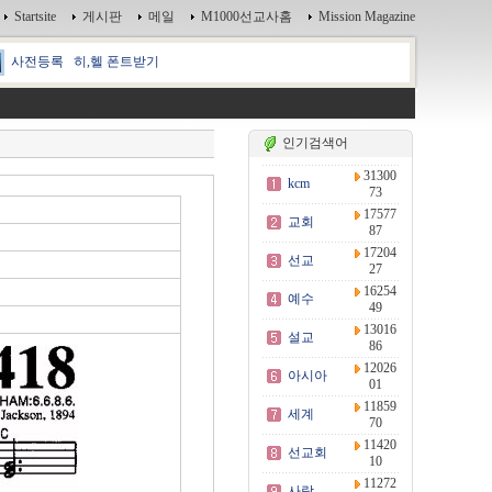
Startsite
게시판
메일
M1000선교사홈
Mission Magazine
사전등록
히,헬 폰트받기
인기검색어
31300
kcm
73
17577
교회
87
17204
선교
27
16254
예수
49
13016
설교
86
12026
아시아
01
11859
세계
70
11420
선교회
10
11272
사랑