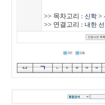
>> 목차고리 :
>
신학
>> 연결고리 :
내한 
ㄱ
A-Z
ㄴ
ㄷ
ㄹ
ㅁ
ㅂ