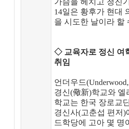
가슴을 헤치고 청진기를
14일은 황후가 현대
을 시도한 날이라 할 
◇ 교육자로 정신 여
취임
언더우드(Underwood
경신(儆新)학교와 엘
학교는 한국 장로교단
경신사(고춘섭 편저)에
드학당에 고아 몇 명