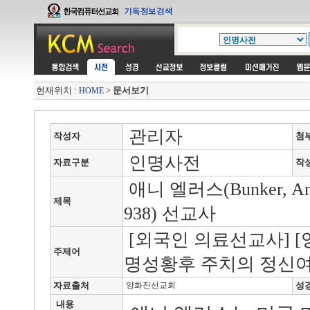
현재위치 :
>
문서보기
HOME
관리자
작성자
첨
인명사전
자료구분
작
애니 엘러스(Bunker, Ann
제목
938) 선교사
[외국인 의료선교사] [
주제어
명성황후 주치의 정신
자료출처
양화진선교회
성
내용