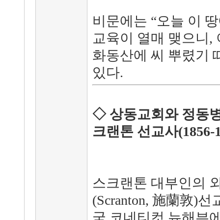
비문에는 “오늘 이 
교육이 열매 맺으니,
화동산에 씨 뿌렸기 
있다.
◇ 상동교회와 정동병
크랜톤 선교사(1856-1
스크랜톤 대부인의 외
(Scranton, 施蘭敦)
국 코네티컷 뉴해븐에