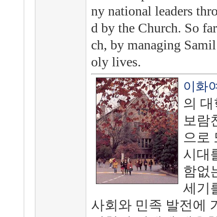
ny national leaders th
d by the Church. So f
ch, by managing Samil
oly lives.
이화
의 
보람찬
으로 
시대
함없는
세기
사회와 민족 발전에 