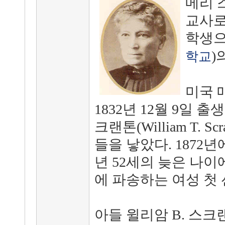
메리 
교사로
학생으
)
학교
미국 
1832년 12월 9일 출생
크랜톤(William T. 
들을 낳았다. 1872년
년 52세의 늦은 나
에 파송하는 여성 첫
아들 윌리암 B. 스