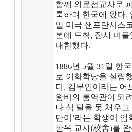
함께 의료선교사로 파
룩하며 한국에 왔다. 입
일 미국 샌프란시스코를
본에 도착, 잠시 머물었
내한했다.
1886년 5월 31일 
로 이화학당을 설립했
다. 김부인이라는 어
왕비의 통역관이 되려
나 석 달을 못 채우고 
단이’라는 학생이 입학
한옥 교사(校舍)를 