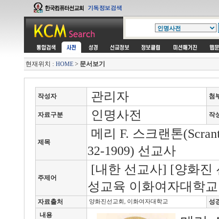
현재위치 :
>
문서보기
HOME
관리자
작성자
첨
인명사전
자료구분
작
메리 F. 스크랜톤(Scranton,
제목
32-1909) 선교사
[내한 선교사] [양화진
주제어
성교육 이화여자대학교
자료출처
양화진선교회, 이화여자대학교
성
내용