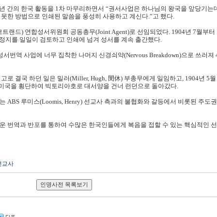
 6년 간의 한국 활동을 1차 마무리하면서 “권서사업은 하나님의 왕국을 앞당기는
 못한 방법으로 인쇄된 말씀을 풍성히 사용하고 계신다.”고 했다.
스코트랜드) 연합성서위원회 공동총무(Joint Agent)로 선임되었다. 1904년 7월부
교정지를 일일이 검토하고 인쇄에 넘겨 성서를 계속 출간했다.
성서번역 사업에 너무 집착한 나머지 신경쇠약(Nervous Breakdown)으로 쓰러져
 결국 하던 일은 밀러(Miller, Hugh, 閔休) 부총무에게 일임하고, 1904년 5
 미국을 횡단하여 빅토리아호로 대서양을 건너 런던으로 돌아갔다.
ABS 루미스(Loomis, Henry) 선교사 측과의 불협화와 갈등에서 비롯된 주도
운 번역과 반포를 통하여 수많은 한국인들에게 복음을 접할 수 있는 핵심적인 
선교사