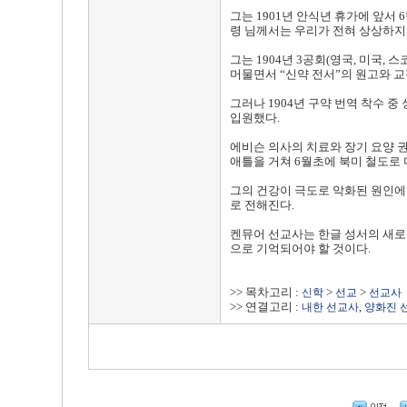
그는 1901년 안식년 휴가에 앞서
령 님께서는 우리가 전혀 상상하지
그는 1904년 3공회(영국, 미국, 
머물면서 “신약 전서”의 원고와 
그러나 1904년 구약 번역 착수 중 
입원했다.
에비슨 의사의 치료와 장기 요양 권고로
애틀을 거쳐 6월초에 북미 철도로
그의 건강이 극도로 악화된 원인에는 
로 전해진다.
켄뮤어 선교사는 한글 성서의 새로
으로 기억되어야 할 것이다.
>> 목차고리 :
>
>
신학
선교
선교사
>> 연결고리 :
,
내한 선교사
양화진 