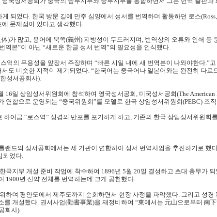
1년 영국성서공회가 중국의 남부지부와 중부지부를 통합하면서 그는 번역 출판과 
하게 되었다. 한국 방문 길에 만주 심양에서 성서를 번역하며 활동하던 로스(Ross, 
반포에 문제점이 있다고 생각했다.
体)가 많고, 용어에 북쪽(義州) 지방성이 두드러지며, 번역상의 오류와 인쇄 등
 번역본”이 아닌 “새로운 한글 성서 번역”의 필요성을 인식했다.
로스역의 무용성을 앞장서 주장하며 “빠른 시일 내에 새 번역본이 나와야한다.”고
교사에 의해서도 비슷한 지적이 제기되었다. “한국어는 중국어나 일본어와는 완전히 다
대한성서공회사).
16일 상임성서위원회에 참석하여 영국성서공회, 미국성서공회(The American Bible 
공회가 연합으로 운영되는 “중국위원회”를 모델로 한국 상임성서위원회(PEBC) 조
S로 하여금 “로스역” 성경의 반포를 포기하게 하고, 기존의 한국 상임성서위원회
, 스코틀랜드의 성서공회에서는 세 기관이 연합하여 성서 번역사업을 추진하기로 했다. 켄
임되었다.
국지부 개설 준비 작업에 착수하여 1896년 5월 20일 결성하고 초대 총무가 
 1900년 신약 전체를 번역하는데 크게 공헌했다.
위하여 평안도에서 제주도까지 순회하면서 현장 사정을 파악했다. 그리고 성경 
소를 개설했다. 권서사업(勸書事業)을 재정비하여 “東에서는 元山으로부터 南下
공회사).