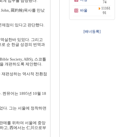
회계 업무를 담당했다.
74
11161
John, 羅約翰)목사를 만났
바울
91
 문제점이 있다고 판단했다.
[배너등록]
 역설한바 있었다. 그리고
르므로 순 한글 성경의 번역과
Society, ABS), 스코틀
직을 개편하도록 제안했다.
를 재편성하는 역사적 전환점
뮤어는 1895년 10월 18
되었다. 그는 서울에 정착하면
판매를 위하여 서울에 중앙
하고, 西에서는 仁川으로부