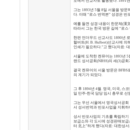
오에서 선교사로 활동했다. 189
그는 1893년 5월 8일 서울을 방문
다. 이때 “로스 번역본” 성경은 
예를 들면 성경 내용이 한문체(漢文
따라서 그는 한국 방문 길에 “로스
한편 언더우드 선교사도 1890년 
헐버트(H. B. Hulbert)선
인쇄가 필요하다.”고 했다(자료: 
서울에 도착한 켄뮤어는 1893년 5월 
랜드 성서공회(NBSS)의 세(3)
결국 켄뮤어의 서울 방문은 BFB
의 계기가 되었다.
그 후 1894년 4월. 영국, 미국
일 만주-한국 담당 임시 총무로 선
그는 우선 서울에서 영국성서공회 한
서 성서번역과 반포사업을 지휘하며
성서 반포사업의 기초를 확립하기 
보급소와 각 도시에 성경판매보급
터 北上”하게 했다(자료: 대한성서