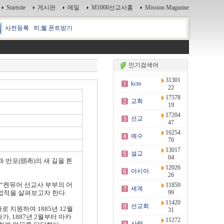
Startsite
게시판
메일
M1000선교사홈
Mission Magazine
사전등록
히,헬 폰트받기
인기검색어
31301
kcm
22
17578
교회
19
17204
선교
47
16254
예수
70
13017
설교
04
번역과 반포(頒布)의
새 길을 튼
12026
아시아
26
비에는 “켄뮤어 선교사 부부의 어
11859
세계
 삶과 업적을 살펴보고자 한다.
99
11420
선교회
사로 지원하여 1885년 12월
31
, 1887년 2월부터 마카
11272
사랑