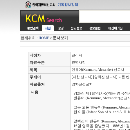
현재위치 :
>
문서보기
HOME
작성자
관리자
자료구분
인명사전
제목
켄뮤어(Kenmure, Alexander) 선교사
주제어
[내한 선교사] [양화진 선교사] 고돈 
자료출처
양화진선교회
내용
양화진 제1묘역(사-5)에는 영국성서공회(B
켄뮤어 (Kenmure, Alexander)
그는 고돈 켄뮤어(Kenmure, Alex
린 아들 (Infant Son of A. 
알렉산더 켄뮤어(Kenmure, Ale
16일 영국을 출발했다. 1886년 