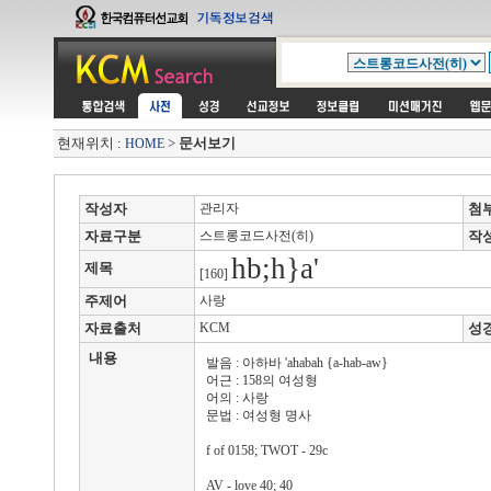
현재위치 :
>
문서보기
HOME
작성자
관리자
첨
자료구분
스트롱코드사전(히)
작
hb;h}a'
제목
[160]
주제어
사랑
자료출처
KCM
성
내용
발음 : 아하바 'ahabah {a-hab-aw}
어근 : 158의 여성형
어의 : 사랑
문법 : 여성형 명사
f of 0158; TWOT - 29c
AV - love 40; 40