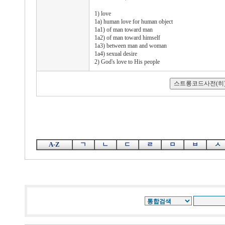
1) love
1a) human love for human object
1a1) of man toward man
1a2) of man toward himself
1a3) between man and woman
1a4) sexual desire
2) God's love to His people
A-Z
ㄱ
ㄴ
ㄷ
ㄹ
ㅁ
ㅂ
ㅅ