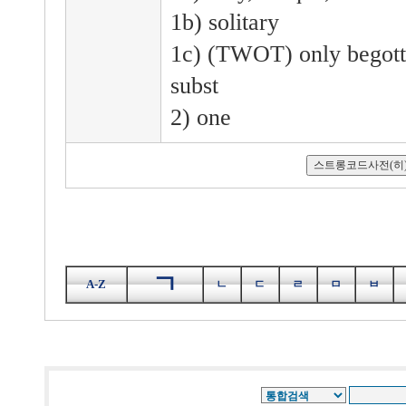
1b) solitary
1c) (TWOT) only begott
subst
2) one
ㄱ
A-Z
ㄴ
ㄷ
ㄹ
ㅁ
ㅂ