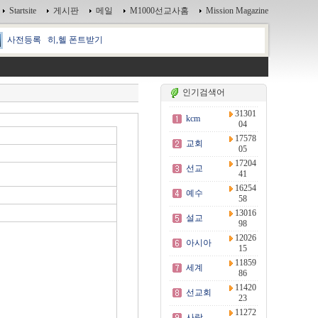
Startsite
게시판
메일
M1000선교사홈
Mission Magazine
사전등록
히,헬 폰트받기
인기검색어
31301
kcm
04
17578
교회
05
17204
선교
41
16254
예수
58
13016
설교
98
12026
아시아
15
11859
세계
86
11420
선교회
23
11272
사랑