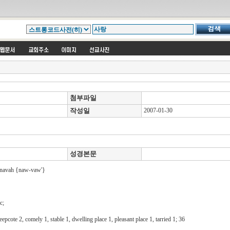
첨부파일
작성일
2007-01-30
성경본문
navah {naw-vaw'}
c;
eepcote 2, comely 1, stable 1, dwelling place 1, pleasant place 1, tarried 1; 36