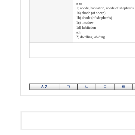
n m
1) abode, habitation, abode of shepherds 
1a) abode (of sheep)
1b) abode (of shepherds)
1c) meadow
1d) habitation
adj
2) dwelling, abiding
A-Z
ㄱ
ㄴ
ㄷ
ㄹ