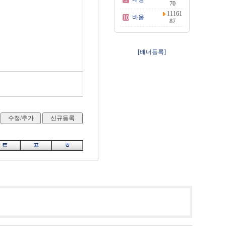
70
11161
바울
87
[배너등록]
ㅌ
ㅍ
ㅎ