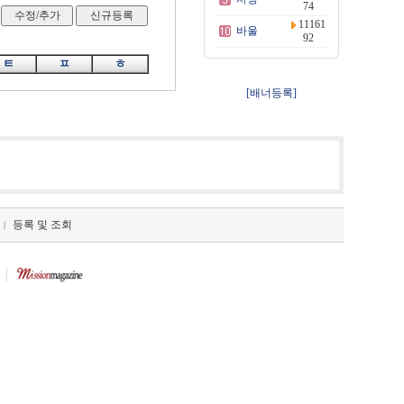
74
11161
바울
92
ㅌ
ㅍ
ㅎ
[배너등록]
등록 및 조회
|