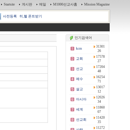
Startsite
게시판
메일
M1000선교사홈
Mission Magazine
사전등록
히,헬 폰트받기
인기검색어
31301
kcm
26
17578
교회
27
17204
선교
48
16254
예수
71
13017
설교
12
12026
아시아
34
11860
세계
07
11420
선교회
35
11272
사랑