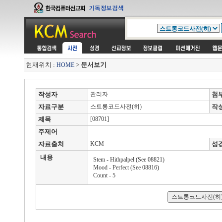
현재위치 :
>
문서보기
HOME
작성자
관리자
첨
자료구분
스트롱코드사전(히)
작
제목
[08701]
주제어
자료출처
KCM
성
내용
Stem - Hithpalpel (See 08821)
Mood - Perfect (See 08816)
Count - 5