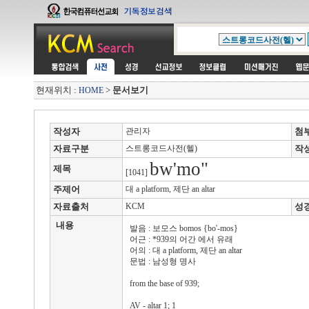
현재위치 :
>
문서보기
HOME
작성자
관리자
첨
자료구분
스트롱코드사전(헬)
작
bw'mo"
제목
[1041]
주제어
대 a platform, 제단 an altar
자료출처
KCM
성
내용
발음 : 보모스 bomos {bo'-mos}
어근 : *939의 어간 에서 유래
어의 : 대 a platform, 제단 an altar
문법 : 남성형 명사
from the base of 939;
AV - altar 1; 1