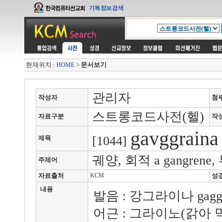
현재위치 :
>
문서보기
HOME
관리자
작성자
첨
스트롱코드사전(헬)
자료구분
작
gavggraina
[1044]
제목
궤양, 회적 a gangren
주제어
자료출처
KCM
성
내용
발음 : 강그라이나 gaggrain
어근 : 그라이노(갉아 