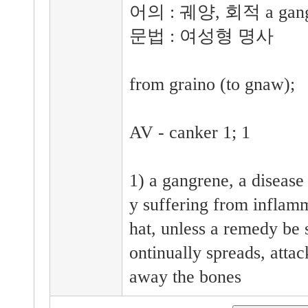
어의 : 궤양, 회적 a ga
문법 : 여성형 명사
from graino (to gnaw);
AV - canker 1; 1
1) a gangrene, a disease
y suffering from inflam
hat, unless a remedy be 
ontinually spreads, attack
away the bones