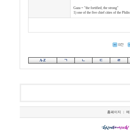
Gaza = "the fortified; the strong"
1) one of the five chief cities of the Philis
A-Z
ㄱ
ㄴ
ㄷ
ㄹ
홈페이지
메
|