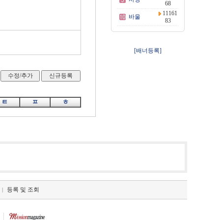
68
11161
바울
83
[배너등록]
ㅌ
ㅍ
ㅎ
등록 및 조회
|