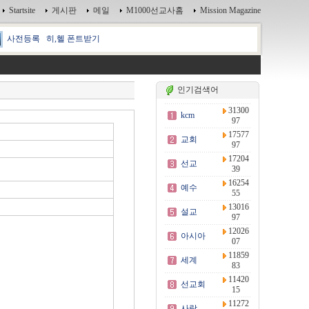
Startsite
게시판
메일
M1000선교사홈
Mission Magazine
사전등록
히,헬 폰트받기
인기검색어
31300
kcm
97
17577
교회
97
17204
선교
39
16254
예수
55
13016
설교
97
12026
아시아
07
11859
세계
83
11420
선교회
15
11272
사랑