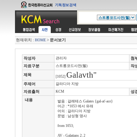
현재위치 :
>
문서보기
HOME
작성자
관리자
첨
자료구분
스트롱코드사전(헬)
작
Galavth"
제목
[1052]
주제어
갈라디아 지방
자료출처
KCM
성
내용
발음 : 갈레테스 Galates {gal-at'-ace}
어근 : *1053 에서 유래
어의 : 갈라디아 지방
문법 : 남성형 명사
from 1053;
AV - Galatians 2; 2