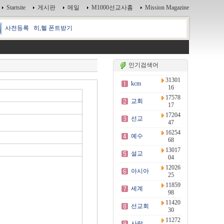
Startsite
게시판
메일
M1000선교사홈
Mission Magazine
사전등록
히,헬 폰트받기
인기검색어
31301
kcm
16
17578
교회
17
17204
선교
47
16254
예수
68
13017
설교
04
12026
아시아
25
11859
세계
98
11420
선교회
30
11272
사랑