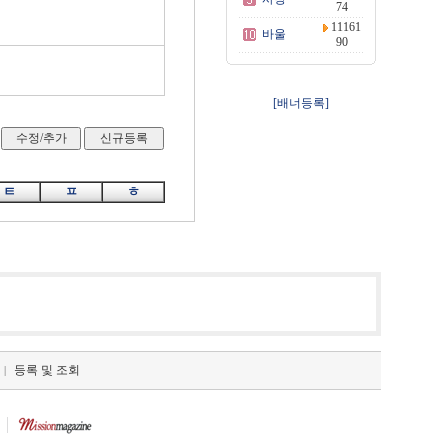
74
11161
바울
90
[배너등록]
ㅌ
ㅍ
ㅎ
등록 및 조회
|