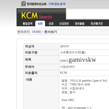
현재위치 :
>
문서보기
HOME
작성자
관리자
자료구분
스트롱코드사전(헬)
gamivskw
제목
[1061]
주제어
시집보내다
자료출처
KCM
내용
발음 : 가미스코 gamisko {gam-is'-ko}
어근 : *1062 에서 유래
어의 : 시집보내다
문법 : 동사
from 1062;
AV - give in marriage 1; 1