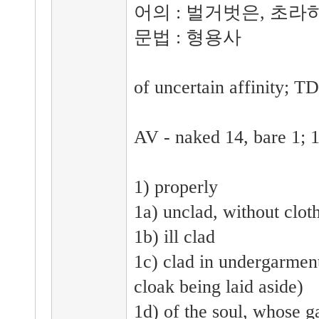
어의 : 벌거벗은, 초라
문법 : 형용사
of uncertain affinity; T
AV - naked 14, bare 1; 
1) properly
1a) unclad, without clot
1b) ill clad
1c) clad in undergarment
cloak being laid aside)
1d) of the soul, whose g