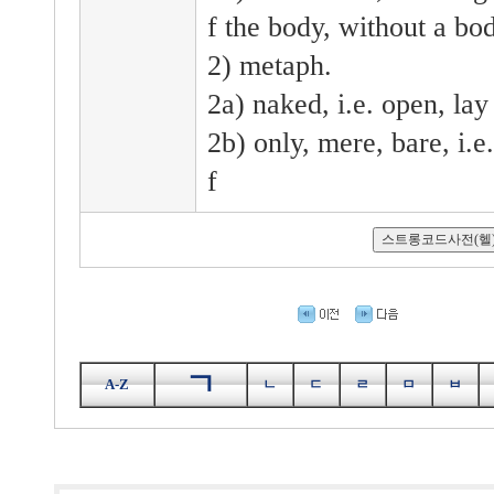
f the body, without a bo
2) metaph.
2a) naked, i.e. open, lay
2b) only, mere, bare, i.e.
f
ㄱ
A-Z
ㄴ
ㄷ
ㄹ
ㅁ
ㅂ