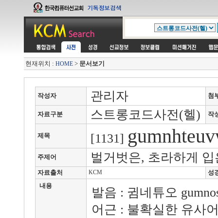
현재위치 :
>
문서보기
HOME
관리자
작성자
첨
스트롱코드사전(헬)
자료구분
작
gumnhteu
[1131]
제목
벌거벗은, 초라하게 입
주제어
자료출처
KCM
성
내용
발음 : 귐네튜오 gumnos 
어근 : 불확실한 유사어