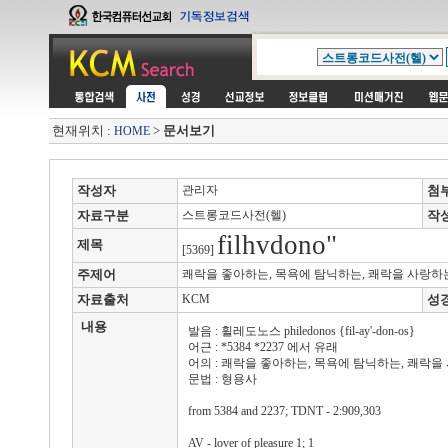
현재위치 :
>
문서보기
HOME
작성자
관리자
첨
자료구분
스트롱코드사전(헬)
작
filhvdono"
제목
[5369]
주제어
쾌락을 좋아하는, 목욕에 탐닉하는, 쾌락을 사랑하
자료출처
KCM
성
내용
발음 : 휠레도노스 philedonos {fil-ay'-don-os}
어근 : *5384 *2237 에서 유래
어의 : 쾌락을 좋아하는, 목욕에 탐닉하는, 쾌락을
문법 : 형용사
from 5384 and 2237; TDNT - 2:909,303
AV - lover of pleasure 1; 1