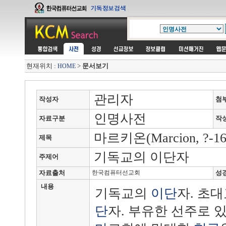
현재위치 :
>
문서보기
HOME
관리자
작성자
첨
인명사전
자료구분
작
마르키온(Marcion, ?-16
제목
기독교의 이단자
주제어
자료출처
한국컴퓨터선교회
성
내용
기독교의
이단
자. 초
단
자. 부유한 선주로 