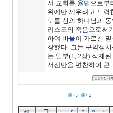
서 교회를
율법
으로부
위에만 세우려고 노력한
도를 선의 하나님과 
리스도의
죽음
으로써가
하여
바울
이 가르친 
장했다. 그는 구약성서
는 일부(1, 2장) 삭제
서신만을 편찬하여 큰 
ㄱ
A-Z
ㄴ
ㄷ
ㄹ
ㅁ
ㅂ