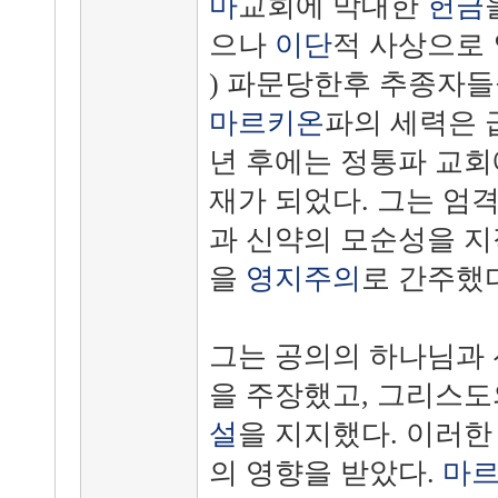
마
교회에 막대한
헌금
으나
이단
적 사상으로 
) 파문당한후 추종자들
마르키온
파의 세력은 
년 후에는 정통파 교회
재가 되었다. 그는 엄
과 신약의 모순성을 지
을
영지주의
로 간주했다
그는 공의의 하나님과
을 주장했고, 그리스
설
을 지지했다. 이러한
의 영향을 받았다.
마