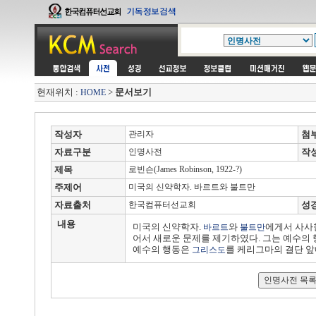
현재위치 :
>
문서보기
HOME
작성자
관리자
첨
자료구분
인명사전
작
제목
로빈슨(James Robinson, 1922-?)
주제어
미국의 신약학자. 바르트와 불트만
자료출처
한국컴퓨터선교회
성
내용
미국의 신약학자.
와
에게서 사사한
바르트
불트만
어서 새로운 문제를 제기하였다. 그는 예수의
예수의 행동은
를 케리그마의 결단 앞
그리스도