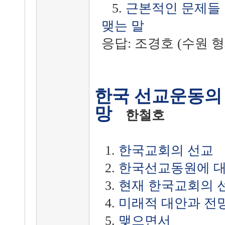
5.
근본적인 문제들
맺는 말
응답: 조경호 (수원 
한국 선교운동의
망
한철호
1.
한국교회의 선교
2.
한국선교동원에 대
3.
현재 한국교회의 
4.
미래적 대안과 전
5.
맺으면서