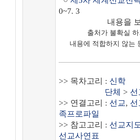
○
제5차 세계선교전략회
0~7. 3
내용을 
출처가 불확실 하
내용에
적합하지 않는 
>> 목차고리 :
신학
단체
>
선
>> 연결고리 :
선교
,
선
족프로파일
>> 참고고리 :
선교지
선교사연표