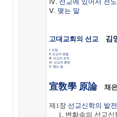
Ⅳ.
선교에 있어서 전도
Ⅴ.
맺는 말
김
고대교회의 선교
Ⅰ.
도입
Ⅱ.
선교의 방법
Ⅲ.
선교의 조직
Ⅳ.
선교의 훈련
Ⅴ.
맺는 말
宣敎學 原論
채
제1장
선교신학의 발
1. 변화속의 선교신