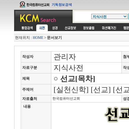
현재위치 :
>
문서보기
HOME
관리자
작성자
첨
지식사전
자료구분
작
○ 선교[목차]
제목
[실천신학] [선교] [선교
주제어
자료출처
한국컴퓨터선교회
성
내용