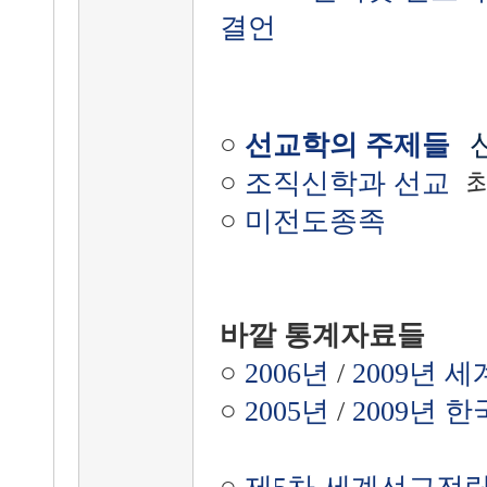
결언
○
선교학의 주제들
○
조직신학과 선교
최
○
미전도종족
바깥 통계자료들
○
2006년
/
2009년 
○
2005년
/
2009년 