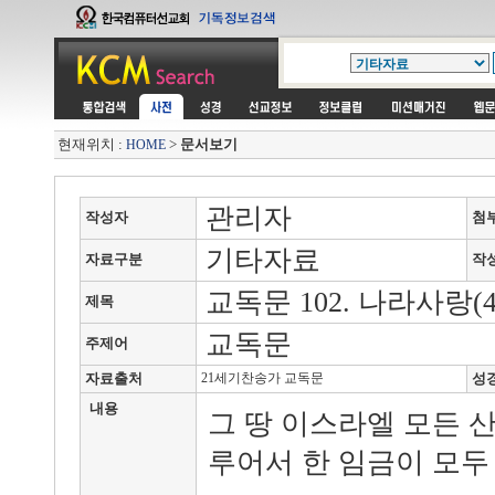
현재위치 :
>
문서보기
HOME
관리자
작성자
첨
기타자료
자료구분
작
교독문 102. 나라사랑(4
제목
교독문
주제어
자료출처
21세기찬송가 교독문
성
내용
그 땅 이스라엘 모든 
루어서 한 임금이 모두