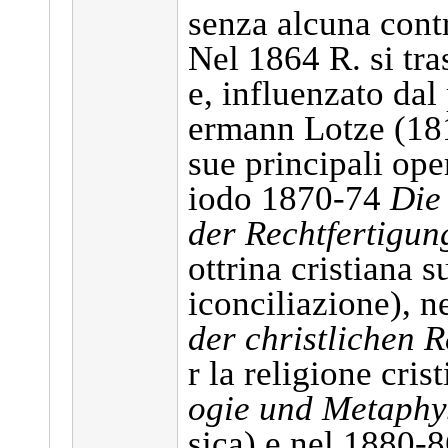
senza alcuna cont
Nel 1864 R. si tra
e, influenzato dal
ermann Lotze (181
sue principali ope
iodo 1870-74
Die
der Rechtfertigu
ottrina cristiana s
iconciliazione), 
der christlichen R
r la religione cris
ogie und Metaphy
sica) e nel 1880-