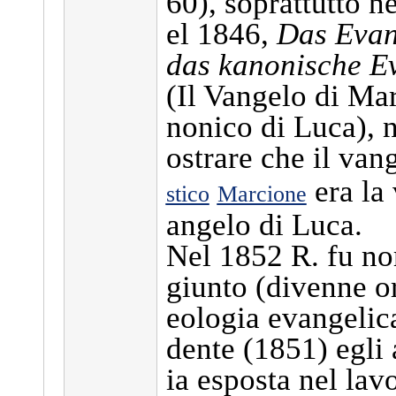
60), soprattutto ne
el 1846,
Das Evan
das kanonische E
(Il Vangelo di Mar
nonico di Luca), n
ostrare che il van
era la 
stico
Marcione
angelo di Luca.
Nel 1852 R. fu no
giunto (divenne or
eologia evangelic
dente (1851) egli
ia esposta nel lav