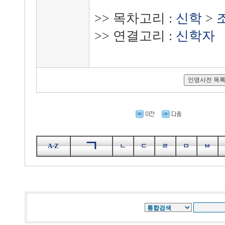
>> 목차고리 :
신학
>
>> 연결고리 :
신학자
ㄱ
A-Z
ㄴ
ㄷ
ㄹ
ㅁ
ㅂ