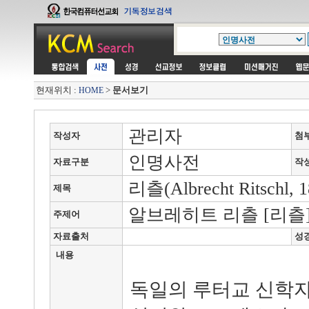
현재위치 :
>
문서보기
HOME
관리자
작성자
첨
인명사전
자료구분
작
리츨(Albrecht Ritschl, 1
제목
알브레히트 리츨 [리츨
주제어
자료출처
성
내용
독일의 루터교 신학자