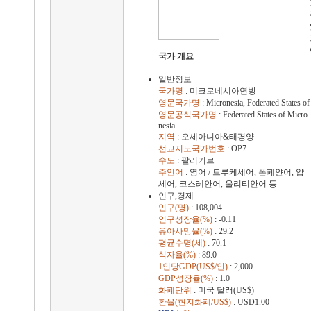
국가 개요
일반정보
국가명
: 미크로네시아연방
영문국가명
: Micronesia, Federated States of
영문공식국가명
: Federated States of Micro
nesia
지역
: 오세아니아&태평양
선교지도국가번호
: OP7
수도
: 팔리키르
주언어
: 영어 / 트루케세어, 폰페얀어, 얍
세어, 코스레안어, 울리티안어 등
인구,경제
인구(명)
: 108,004
인구성장율(%)
: -0.11
유아사망율(%)
: 29.2
평균수명(세)
: 70.1
식자율(%)
: 89.0
1인당GDP(US$/인)
: 2,000
GDP성장율(%)
: 1.0
화폐단위
: 미국 달러(US$)
환율(현지화폐/US$)
: USD1.00