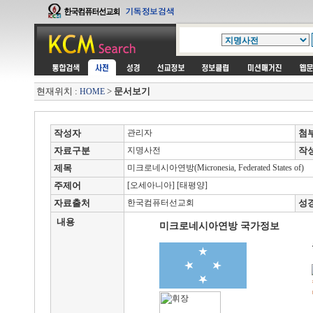
현재위치 :
>
문서보기
HOME
작성자
관리자
첨
자료구분
지명사전
작
제목
미크로네시아연방(Micronesia, Federated States of)
주제어
[오세아니아] [태평양]
자료출처
한국컴퓨터선교회
성
내용
미크로네시아연방 국가정보