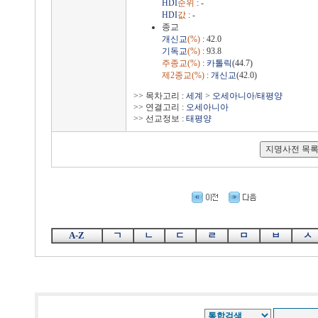
HDI
순위
: -
HDI
값
: -
종교
개신교
(%)
: 42.0
기독교
(%)
: 93.8
주종교(%)
:
카톨릭
(44.7)
제2종교(%)
:
개신교
(42.0)
>> 목차고리 :
세계
>
오세아니아/태평양
>> 연결고리 :
오세아니아
>> 선교정보 :
태평양
A-Z
ㄱ
ㄴ
ㄷ
ㄹ
ㅁ
ㅂ
ㅅ