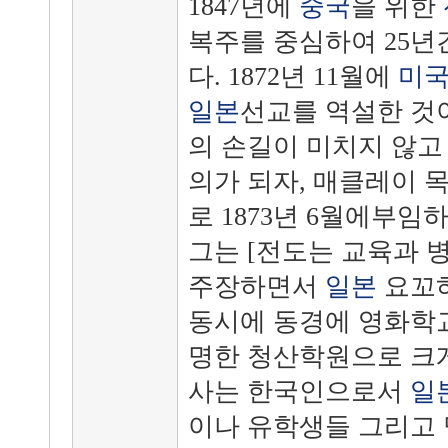
1847년에
중국
을 위한
복주를 중심하여 25
다. 1872년 11월에
미
일본
선교를 역설한 것
의 손길이 미치지 않고
의가 되자, 매클레이 
로 1873년 6월에부임
그는 [전도는 교육과 
주장하면서
일본
요꼬
동시에 동경에 영화학
명한 청산학원으로 크게
사는 한국인으로서
일
이나 유학생들 그리고