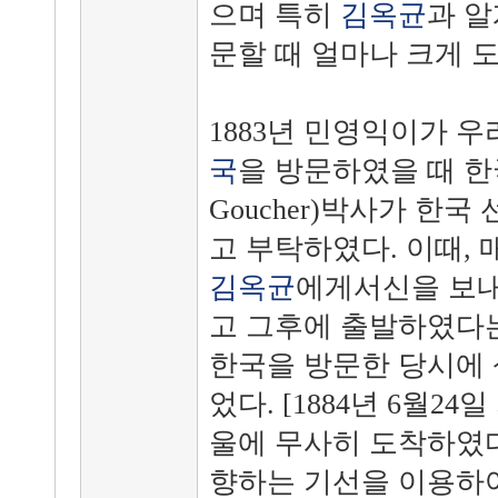
으며 특히
김옥균
과 알
문할 때 얼마나 크게 
1883년 민영익이가 
국
을 방문하였을 때 한국
Goucher)박사가 한
고 부탁하였다. 이때,
김옥균
에게서신을 보내
고 그후에 출발하였다는
한국을 방문한 당시에 
었다. [1884년 6월2
울에 무사히 도착하였
향하는 기선을 이용하여