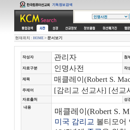
현재위치 :
>
문서보기
HOME
관리자
작성자
첨
인명사전
자료구분
작
매클레이(Robert S. Macla
제목
[감리교 선교사] [선교사
주제어
자료출처
성
내용
매클레이(Robert S. Mac
미국
감리교
볼티모어 