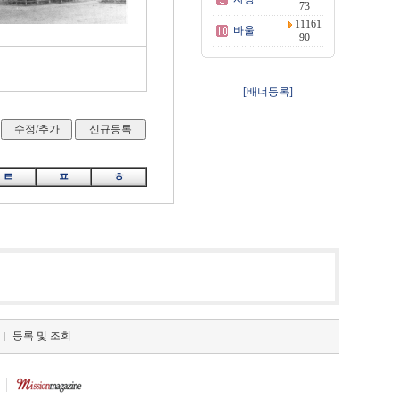
73
11161
바울
90
[배너등록]
ㅌ
ㅍ
ㅎ
등록 및 조회
|