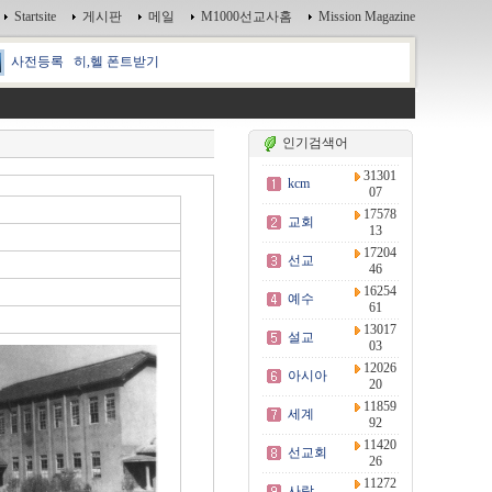
Startsite
게시판
메일
M1000선교사홈
Mission Magazine
사전등록
히,헬 폰트받기
인기검색어
31301
kcm
07
17578
교회
13
17204
선교
46
16254
예수
61
13017
설교
03
12026
아시아
20
11859
세계
92
11420
선교회
26
11272
사랑