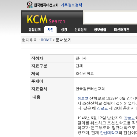
현재위치 :
>
문서보기
HOME
작성자
관리자
자료구분
단체
제목
조선신학교
주제어
자료출처
한국컴퓨터선교회
내용
신학교로 1939년 6월 김
장로교
서 조선신학교 설립이 결의되었다
다. 같은 해
제 29회 총회서
장로교
1946년 6월 12일 남한지역
장로교
결의를 취소하고 조선신학교를 직영하기
학교'가 문교부로터 정규대학으로 인
었으며, 현재
의 전신이다
한신대학교