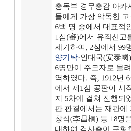
총독부 경무총감 아카
들에게 가장 악독한 고
6백 명 중에서 대표적인
1심(審)에서 유죄선고
제기하여, 2심에서 9
양기탁
·안태국(安泰國)
6명만이 주모자로 몰려
역하였다. 즉, 1912년
에서 제1심 공판이 시작된
지 5차에 걸쳐 진행되었다
판 판결에서는 재판에 
창식(李昌植) 등 18명
대하여 검사측이 구형