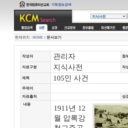
현재위치 :
>
문서보기
HOME
관리자
작성자
첨
지식사전
자료구분
작
105인 사건
제목
주제어
자료출처
성
내용
1911년 12
월 압록강