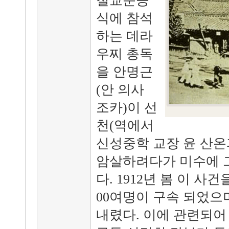
철교준공
식에 참석
하는 데라
우찌 총독
을 안명근
(안 의사
조카)이 선
천(역에서
신성중학 교장 윤 산온
암살하려다가 미수에 
다. 1912년 봄 이 사
00여명이 구속 되었으
내렸다. 이에 관련되어