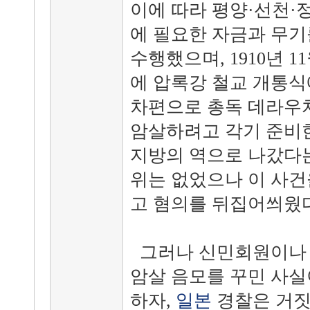
이에 따라 평양·선천·정
에 필요한 자금과 무기
수행했으며, 1910년 1
에 압록강 철교 개통식
차편으로 총독 데라우
암살하려고 각기 준비한
지방의 역으로 나갔다는
위는 없었으나 이 사
고 혐의를 뒤집어씌웠다
그러나 신민회원이나 
암살 음모를 꾸민 사실
하자,
일본
경찰은 거짓