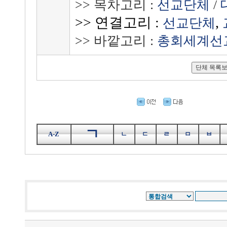
>> 목차고리 :
선교단체
/
>> 연결고리 :
,
선교단체
>> 바깥고리 :
총회세계선교
ㄱ
A-Z
ㄴ
ㄷ
ㄹ
ㅁ
ㅂ