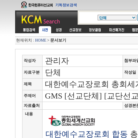
현재위치 :
>
문서보기
HOME
관리자
작성자
첨부파
단체
자료구분
작성일
대한예수교장로회 총회세계
제목
GMS [선교단체] [교단선교
주제어
자료출처
성경본
내용
대한예수교장로회 합동
총