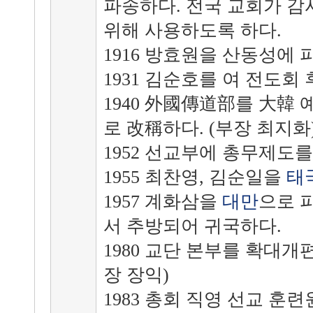
파송하다. 전국 교회가 감
위해 사용하도록 하다.
1916 방효원을 산동성에 
1931 김순호를 여 전도회
1940 外國傳道部를 大韓
로 改稱하다. (부장 최지화
1952 선교부에 총무제도를
1955 최찬영, 김순일을
태
1957 계화삼을
대만
으로 
서 추방되어 귀국하다.
1980 교단 본부를 확대개
장 장익)
1983 총회 직영 선교 훈