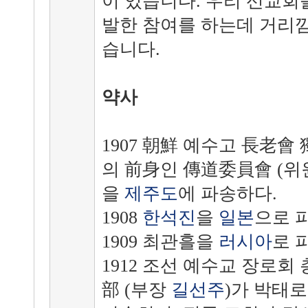
이 있습니다. 우리 선교회
발한 참여를 하는데 거리
습니다.
약사
1907 朝鮮 예수고 長老會
의 前身인 傳道委員會 (
을
제주도
에 파송하다.
1908
한석진
을
일본
으로 
1909 최관흘을
러시아
로 
1912 조선 예수교 장로회
部 (부장
길선주
)가 박태로