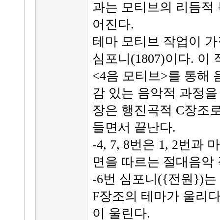
과는 모티브의 리듬적 
어진다.
테마 모티브 작업이 가
심포니(1807)이다. 
<4음 모티브>를 통해
감 있는 음악적 과정을
장은 행진곡적 C장조로
들면서 끝난다.
-4, 7, 8번은 1, 2
면을 따르는 절대음악 
-6번 심포니({전원})
F장조의 테마가 울리다
이 울린다.