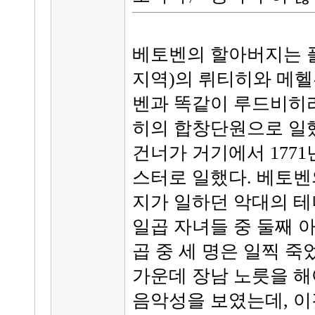
베토벤의 할아버지는 
지역)의 뤼티히와 메헬
벤과 똑같이 루드비히라
히의 합창단원으로 일했
건너가 거기에서 177
스터로 일했다. 베토벤
지가 일하던 악대의 테
일곱 자녀들 중 둘째 
곱 중 세 명은 일찍 죽
가운데 장남 노릇을 해
음악성을 보였는데, 이