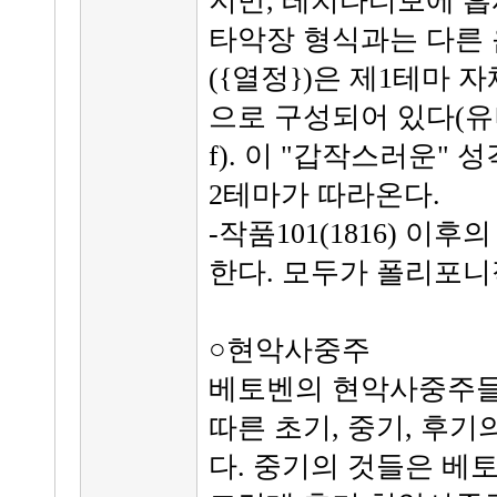
지만, 레치타티보에 흡
타악장 형식과는 다른 
({열정})은 제1테마 
으로 구성되어 있다(유니즌
f). 이 "갑작스러운"
2테마가 따라온다.
-작품101(1816) 이
한다. 모두가 폴리포니
○현악사중주
베토벤의 현악사중주들
따른 초기, 중기, 후기
다. 중기의 것들은 베