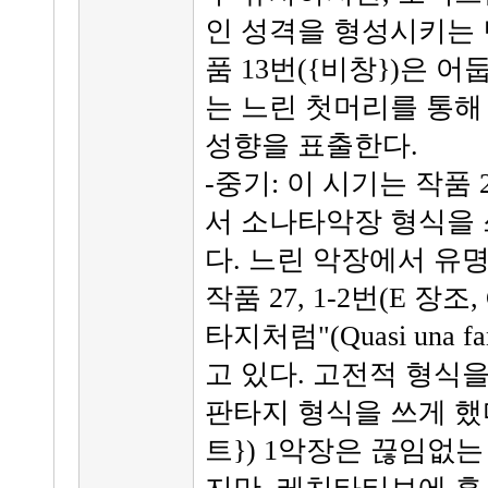
인 성격을 형성시키는 
품 13번({비창})은 어둡
는 느린 첫머리를 통해
성향을 표출한다.
-중기: 이 시기는 작품
서 소나타악장 형식을 
다. 느린 악장에서 유
작품 27, 1-2번(E 장조
타지처럼"(Quasi una 
고 있다. 고전적 형식
판타지 형식을 쓰게 했다
트}) 1악장은 끊임없