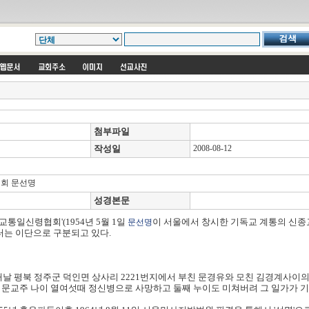
첨부파일
작성일
2008-08-12
협회 문선명
성경본문
교통일신령협회'(
1954년 5월 1일
이 서울에서 창시한 기독교 계통의 신종교
문선명
는 이단으로 구분되고 있다.
엿새날 평북 정주군 덕인면 상사리 2221번지에서 부친 문경유와 모친 김경계사이의
 문교주 나이 열여섯때 정신병으로 사망하고 둘째 누이도 미쳐버려 그 일가가 