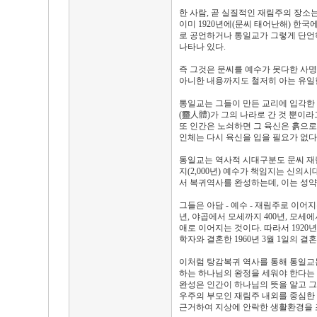
한 사람, 곧 실질적인 재림주의 장소
이미 1920년에(문씨 태어난해) 한
로 공언하거나 통일교가 그렇게 단언하
나타나 있다.
즉 그것은 문씨를 예수가 못다한 사명
아니한 내용까지도 철저히 아는 유일한
통일교는 그들이 만든 교리에 입각한
(靈人體)가 그의 나라로 간 것 뿐이
또 인간은 노쇠하면 그 육신은 흙으로
인체는 다시 육신을 입을 필요가 없다
통일교는 역사적 시대구분도 문씨 재림
지(2,000년) 예수가 책임지는 신의
서 복귀역사를 완성하는데, 이는 성약
그들은 아담 - 예수 - 재림주로 이어
년, 야곱에서 모세까지 400년, 모세
애로 이어지는 것이다. 따라서 1920
학자와 결혼한 1960년 3월 1일의
이처럼 탕감복귀 역사를 통해 통일교
하는 하나님의 왕정을 세워야 한다는 
완성은 인간이 하나님의 뜻을 알고 그
우주의 부모인 재림주 내외를 중심한
근거하여 지상에 안락한 생활환경을 