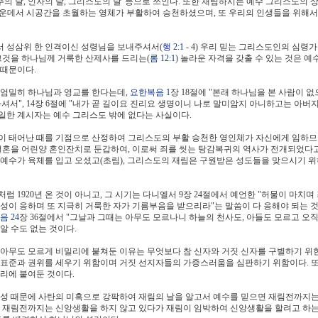
주의 날, 인자의 날, 그리스도의 날"등으로 쓰인다. 또한 재림하시는 예수 그리스도의 
는 가운데서 시공간을 초월하는 영체가 부활하여 승천하셨으며, 또 우리의 인생들을 위해서
 성삼위 한 인격이신 성령님을 보내주셔서(
행 2:1
- 4) 우리 믿는 그리스도인의 심령
), 그것을 하나님께 거룩한 산제사를 드리는(
롬 12:1
) 놀라운 자격을 갖출 수 있는 것은 
 때문이다.
 엄밀히 하나님과 영교를 한다는데,
요한복음 1
장 18절에 "본래 하나님을 본 사람이 
셔서", 14장 6절에 "내가 곧 길이요 진리요 생명이니 나로 말미암지 아니하고는 아
일한 계시자는 예수 그리스도 밖에 없다는 사실이다.
자신이 태어난 때를 기점으로 산정하여 그리스도의 부활 승천한 영인체가 자신에게 임하
의 결혼을 어린양 혼인잔치로 둔갑하여, 이로써 죄를 씻는 탕감복귀의 역사가 전개되었다
 예수가 육체를 입고 오셨고(초림), 그리스도의 재림은 구원받은 성도들을 맞으시기 
 1920년 온 것이 아니고, 그 시기는 다니엘서 9장 24절에서 예언한 "허물이 마치
성이 응하며 또 지극히 거룩한 자가 기름부음을 받으리라"는 말씀이 다 응해야 되는 
 24
장 36절에서 "그날과 그때는 아무도 모르나니 하늘의 천사도, 아들도 모르고 
알 수도 없는 것이다.
 아무도 모르게 비밀리에 붙쳐둔 이유는 무엇보다 참 신자와 거짓 신자를 구별하기 위
 표준과 권위를 세우기 위함이며 거짓 선지자들의 가증스러움을 심판하기 위함이다. 
리에 붙여둔 것이다.
약성 때문에 사탄의 미혹으로 강팍하여 재림의 날을 알고서 예수를 믿으면 재림전까지는
면 재림전까지는 신앙생활을 하지 않고 있다가 재림이 임박하여 신앙생활을 할려고 하는