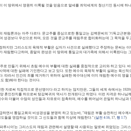
이 이 땅위에서 영원히 이룩될 것을 믿음으로 말세를 죄악세계의 청산기인 동시에 하
의 재림론과는 아주 다르다. 문교주를 중심으로한 통일교는 김백문씨의 '기독교근본원리
여 성경보다 우선으로 하며, 모든 것을 문교주를 재림주로 합리화하는데 그 목적을 두고
정하지만 그리스도의 육체적 부활은 십자가 사건으로 실패했다고 주장하는 문씨는 이미
가 재림했다고하며, 종말의 완성은 이 땅위에 통일교의 대가족에 의해서 이룩된다는 
주로 만들기 위해서 초림 예수의 부활에 대한 실패를 중점적으로 교리와 하고 있다. 
사역에 대한 실패에 기인한다고 보고 있다. 또한 예수의 육체적 부활의 실패는 육신적
. 따라서 인간의 죄를 제거하기 위하여 실패한 예수대신에 이미 재림한 예수의 영을 
도 함)해야 한다는 것이다.
전한 자로써 직접적으로 문선명이다 라고 하지는 않지만은, 그들의 세계 속에서는 192
어린양 혼인잔치를 하므로써 탕감복귀의 역사가 전개된다고 하였다. 이런 자격은 하나님께
 예수와 더불어 수많의 성인들과 자유로이 접촉하며, 예수를 뛰어넘어 은밀히 하나님과
급하면서 통일교회의 비성경성을 분명히 하고 있는바, "재림은 부활 승천하신 예수께서
성도들을 영접하실 것이요 그 신도들과 함께 지상에 재림한다." (
살전 4:16
, 17,
행 1:7
)
'파루시아'는 그리스도의 재림과 관련해서 설명할 때 사용되는 말로써 위엄있는 그리