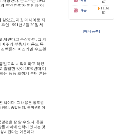
 개명했다. 문교주는 1945
67
현재의 부인 한학자 여인과 '어
11161
바울
82
살았고, 자칭 메시아로 자
 1991년 8월 29일 세
[배너등록]
로 세웠다고 주장하며, 그 계
 신비주의 부흥사 이용도 목
던 김백문의 이스라엘 수도원
이 통일교의 시작이라고 하겠
 출발한 것이 1970년대 미
하는 등등 초창기 부터 혼음
된 책이다. 그 내용은 창조원
타락원리, 종말원리, 복귀원리이
말관을 잘 알 수 있다. 통일
람들 사이에 연락이 있다는 것
완성시킨다는 이론이다.