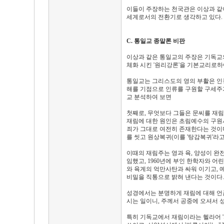
이들이 주장하는 천국관은 이상과 같
세계로서의 전환기로 생각하고 있다.
C. 통일교 종말론 비판
이상과 같은 통일교의 주장은 기독교
체화 시킨 '원리강론'을 기본교리로하
통일교는 그리스도의 영의 부활은 인
해를 기점으로 인류를 구원할 구세주
교 분석하여 보면
첫째로, 무엇보다 그들은 문씨를 재림
재림에 대한 원인은 초림예수의 구원
죄가 그대로 여전히 존재한다는 것이다
를 씻고 원상복귀(이를 '탕감복귀'라고
이때의 재림주는 영과 육, 양성이 완
임했고, 1960년에 부인 한학자와 
와 육계의 억만사탄과 싸워 이기고,
비밀을 직통으로 밝혀 낸다는 것이다.
성경에서는 분명하게 재림에 대해 언
시는 일이니, 주께서 공중에 오셔서 
특히 기독교에서 재림이라는 헬라어 