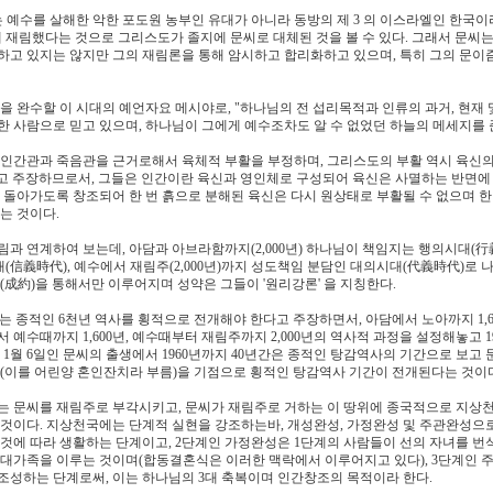
는 예수를 살해한 악한 포도원 농부인 유대가 아니라 동방의 제 3 의 이스라엘인 한국이
국에 재림했다는 것으로 그리스도가 졸지에 문씨로 대체된 것을 볼 수 있다. 그래서 문
고 있지는 않지만 그의 재림론을 통해 암시하고 합리화하고 있으며, 특히 그의 문이즘
을 완수할 이 시대의 예언자요 메시야로, "하나님의 전 섭리목적과 인류의 과거, 현재
 사람으로 믿고 있으며, 하나님이 그에게 예수조차도 알 수 없었던 하늘의 메세지를 
 인간관과 죽음관을 근거로해서 육체적 부활을 부정하며, 그리스도의 부활 역시 육신의
라고 주장하므로서, 그들은 인간이란 육신과 영인체로 구성되어 육신은 사멸하는 반면에
 돌아가도록 창조되어 한 번 흙으로 분해된 육신은 다시 원상태로 부활될 수 없으며 한
는 것이다.
과 연계하여 보는데, 아담과 아브라함까지(2,000년) 하나님이 책임지는 행의시대(行
시대(信義時代), 예수에서 재림주(2,000년)까지 성도책임 분담인 대의시대(代義時代)로
(成約)을 통해서만 이루어지며 성약은 그들이 '원리강론' 을 지칭한다.
지는 종적인 6천년 역사를 횡적으로 전개해야 한다고 주장하면서, 아담에서 노아까지 1,60
에서 예수때까지 1,600년, 예수때부터 재림주까지 2,000년의 역사적 과정을 설정해놓고 
년 1월 6일인 문씨의 출생에서 1960년까지 40년간은 종적인 탕감역사의 기간으로 보고 
 결혼(이를 어린양 혼인잔치라 부름)을 기점으로 횡적인 탕감역사 기간이 전개된다는 것이
는 문씨를 재림주로 부각시키고, 문씨가 재림주로 거하는 이 땅위에 종국적으로 지상
것이다. 지상천국에는 단계적 실현을 강조하는바, 개성완성, 가정완성 및 주관완성으로
것에 따라 생활하는 단계이고, 2단계인 가정완성은 1단계의 사람들이 선의 자녀를 번
 대가족을 이루는 것이며(합동결혼식은 이러한 맥락에서 이루어지고 있다), 3단계인
조성하는 단계로써, 이는 하나님의 3대 축복이며 인간창조의 목적이라 한다.