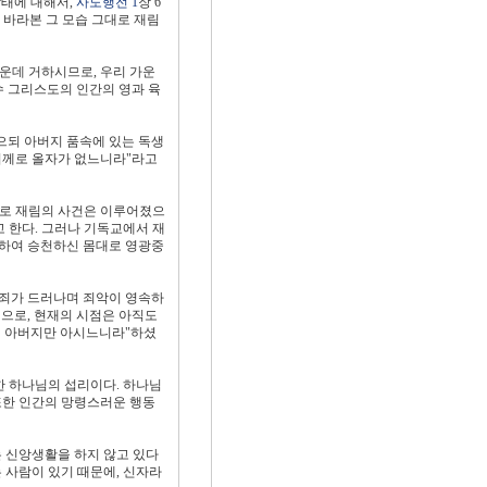
상태에 대해서,
사도행전 1
장 6
 바라본 그 모습 그대로 재림
가운데 거하시므로, 우리 가운
예수 그리스도의 인간의 영과 육
없으되 아버지 품속에 있는 독생
버지께로 올자가 없느니라"라고
므로 재림의 사건은 이루어졌으
고 한다. 그러나 기독교에서 재
위하여 승천하신 몸대로 영광중
며 죄가 드러나며 죄악이 영속하
것으로, 현재의 시점은 아직도
오직 아버지만 아시느니라"하셨
한 하나님의 섭리이다. 하나님
또한 인간의 망령스러운 행동
 신앙생활을 하지 않고 있다
 사람이 있기 때문에, 신자라