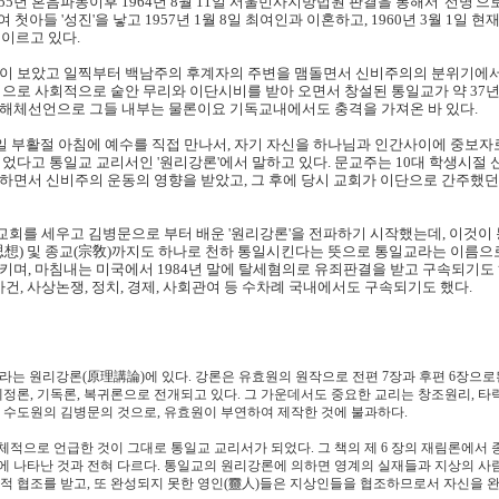
955년 혼음파동이후 1964년 8월 11일 서울민사지방법원 판결을 통해서 '선명'으로
 첫아들 '성진'을 낳고 1957년 1월 8일 최여인과 이혼하고, 1960년 3월 1일 
 이르고 있다.
이 보았고 일찍부터 백남주의 후계자의 주변을 맴돌면서 신비주의의 분위기에서 
적으로 사회적으로 숱안 무리와 이단시비를 받아 오면서 창설된 통일교가 약 37년 후인
해체선언으로 그들 내부는 물론이요 기독교내에서도 충격을 가져온 바 있다.
 17일 부활절 아침에 예수를 직접 만나서, 자기 자신을 하나님과 인간사이에 중보자
었다고 통일교 교리서인 '원리강론'에서 말하고 있다. 문교주는 10대 학생시절
하면서 신비주의 운동의 영향을 받았고, 그 후에 당시 교회가 이단으로 간주했
해교회를 세우고 김병문으로 부터 배운 '원리강론'을 전파하기 시작했는데, 이것
상(思想) 및 종교(宗敎)까지도 하나로 천하 통일시킨다는 뜻으로 통일교라는 이름으로
키며, 마침내는 미국에서 1984년 말에 탈세혐의로 유죄판결을 받고 구속되기도 
사건, 사상논쟁, 정치, 경제, 사회관여 등 수차례 국내에서도 구속되기도 했다.
는 원리강론(原理講論)에 있다. 강론은 유효원의 원작으로 전편 7장과 후편 6장으로
, 예정론, 기독론, 복귀론으로 전개되고 있다. 그 가운데서도 중요한 교리는 창조원리, 
 수도원의 김병문의 것으로, 유효원이 부연하여 제작한 것에 불과하다.
적으로 언급한 것이 그대로 통일교 교리서가 되었다. 그 책의 제 6 장의 재림론에서 종
에 나타난 것과 전혀 다르다. 통일교의 원리강론에 의하면 영계의 실재들과 지상의 사
적 협조를 받고, 또 완성되지 못한 영인(靈人)들은 지상인들을 협조하므로서 자신을 