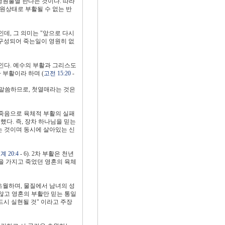
영원불멸 한다는 것이다. 따라
원상태로 부활될 수 없는 반
데, 그 의미는 "앞으로 다시
 구성되어 죽는일이 영원히 없
 쓰인다. 예수의 부활과 그리스도
 부활이라 하며 (
고전 15:20
-
고 말씀하므로, 첫열매라는 것은
 죽음으로 육체적 부활의 실패
했다. 즉, 장차 하나님을 믿는
는 것이며 동시에 살아있는 신
,
계 20:4
- 6). 2차 부활은 천년
악을 가지고 죽었던 영혼의 육체
초월하며, 물질에서 남녀의 성
지않고 영혼의 부활만 믿는 통일
드시 실현될 것" 이라고 주장