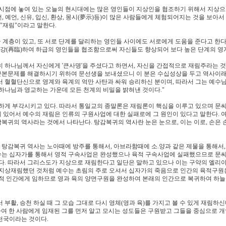
시점에 놓여 있는 오늘의 현시대에는 많은 영인들이 지상인을 협조하기 위해서 지상으
, 예언, 신유, 입신, 환상, 몽시(夢示)등)이 많은 사람들에게 체험되어지는 것을 보아서
"재림"이라고 말한다.
 계층이 있고, 또 서로 단계를 달리하는 영인들 사이에도 서로에게 도움을 준다고 한다.
하강(再臨)하여 하급의 영인들을 협조함으로써 자신들도 향상되어 보다 높은 단계의 영
 하나님께서 자신에게 '큰사명'을 주셨다고 하면서, 자신을 간접적으로 재림주라는 것
 근본문제를 해결하시기 위하여 문선생을 보내셨으니 이 분은 수십성상을 두고 역사이래
 혈혈단신으로 영계와 육계의 억만 사탄과 싸워 승리하신 분이며, 따라서 그는 예수님
하나님과 영교하는 가운데 모든 천계의 비밀을 밝혀낸 것이다."
하게 부각시키고 있다. 따라서 통일교의 종말론은 재림론이 핵심을 이루고 있으며 문
에 있어서 예수의 재림은 인류의 구원사업에 대한 실패로에 그 원인이 있다고 말한다. 
감복귀의 역사라는 것에서 나타난다. 탕감복귀의 역사란 눈은 눈으로, 이는 이로, 손은 
 탕감복귀 역사는 노아때에 방주를 통해서, 아브라함때에 소.양과 같은 제물을 통해서
예수는 십자가를 통해서 영적 구속사업은 완성했으나 육적 구속사업에 실패했으므로 문씨
다. 따라서 그리스도가 지상으로 재림한다고 일단은 말하고 있으나 이는 구약의 엘리
지상재림했던 것처럼 예수는 초림의 주로 오셔서 십자가의 죽음으로 인간의 육적구원
적 인간에게 임하므로 영과 육의 양면구원을 완성하여 본래의 인간으로 복귀하여 하
부활, 승천 하실 때 그 모습 그대로 다시 영체(영과 육)를 가지고 볼 수 있게 재림하
여 한 사람에게 임재된 그를 먼저 알고 모시는 성도들은 구원받고 그들을 중심으로 개
 천국이라는 것이다.