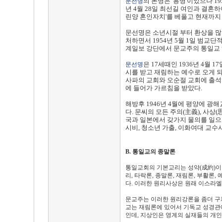
의 본명은 '용명'이었으나 1
문선명
년 4월 28일 최선길 여인과 결혼하여
린양 혼인자치'를 베풀고 현재까지
문선명은 소년시절 부터 환상을 많
처하면서 1954년 5월 1일 범교단
계일보 강단에서 문교주의 통일교 
은 17세때인 1936년 4월
문선명
시를 받고 재림하는 예수로 오게 되
사파의 교회와 오순절 교회에 출석
에 들어가 가르침을 받았다.
해방후 1946년 4월에 평양에 광
다. 문씨의 모든 주의(主義), 사
국과 일본에서 갖가지 물의를 일으
시비, 청소년 가출, 이화여대 교수
B. 통일교의 종말론
통일교회의 기본교리는 성약(成約)이라
리, 타락론, 종말론, 재림론, 부활론
다. 이러한 원리사상은 원래 이스라엘
문교주는 이러한 원리강론을 좀더 구체
교는 재림론에 있어서 기독교 성경관
인데, 지상인은 영계의 실재들의 개인