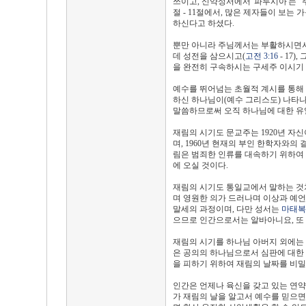
쓰이고, 신약성서에서 '파루시아'는 "
절 - 11절에서, 많은 제자들이 보
하신다고 하셨다.
뿐만 아니라 주님께서는 부활하시면서
데 성전을 삼으시고(
고전 3:16
- 17
을 완전히 구속하시는 구세주 이시기
예수를 뛰어넘는 초월적 계시를 통해
하신 하나님이(예수 그리스도) 나타나
말씀하므로써 오직 하나님에 대한 유
재림의 시기도 문교주는 1920년 
며, 1960년 현재의 부인 한학자와
림은 범죄한 인류를 대속하기 위하여
에 오실 것이다.
재림의 시기도 통일교에서 말하는 것처럼
며 영원한 의가 드러나며 이상과 예언
말세의 과정이며, 다만 성서는
마태복음
으므로 인간으로서는 알바아니요, 또 
재림의 시기를 하나님 아버지 외에는
은 공의의 하나님으로서 심판에 대한
을 피하기 위하여 재림의 날짜를 비밀
인간은 언제나 육신을 갖고 있는 연
가 재림의 날을 알고서 예수를 믿으