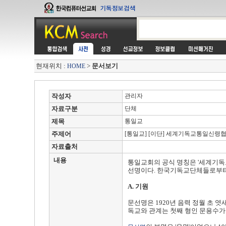
현재위치 :
>
문서보기
HOME
작성자
관리자
자료구분
단체
제목
통일교
주제어
[통일교] [이단] 세계기독교통일신령
자료출처
내용
통일교회의 공식 명칭은 '세계기독
선명이다. 한국기독교단체들로부터
A. 기원
문선명은 1920년 음력 정월 초 
독교와 관계는 첫째 형인 문용수가