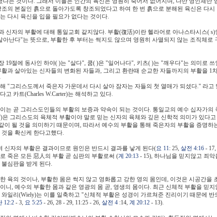
다는 것이다. 그래서 이들은 인간의 육신은 영원히 죽어서 없어지며, 다만 영인체만 
창조의 본질인 흙으로 돌아가도록 창조되었다고 하여 한 번 흙으로 분해된 육신은 다시 
는 다시 육신을 입을 필요가 없다는 것이다.
 신자의 부활에 대해 통일교회 같지않다. 부활(復活)이란 헬라어로 아나스타시스( s)인
 살아난다"는 뜻으로, 부활한 후 부터는 썩지도 않으며 영원히 사멸되지 않는 조직체로
19절에 동사인 하야( )는 "살다", 쿰( )은 "일어나다", 키츠( )는 "깨우다"는 의미로
부활과 살아있는 신자들의 변화된 자들과, 그리고 환란때 순교한 자들까지의 부활을 1차
사
 통해 "그리스도께서 죽은자 가운데서 다시 살아 잠자는 자들의 첫 열매가 되셨다." 라
트(Charles W.Carter)는 해석하고 있다.
 이는 곧 그리스도인들의 부활의 보증과 약속이 되는 것이다. 통일교의 예수 십자가의
of)은 그리스도의 육체적 부활이야 말로 믿는 신자의 육체와 깊은 신학적 의미가 있다고 
같이 될 것을 의미하기 때문이며, 따라서 예수의 부활을 통해 죽은자의 부활을 증명하
 것을 확신케 한다고했다.
 신자의 부활은 결과이므로 원인은 반드시 결과를 낳게 된다(
요 11
: 25,
살전 4:16
- 17
로 죽은 모든 惡人의 부활 곧 심판의 부활로써 (
계 20:13
- 15), 하나님을 믿지않고 죄
 불심판을 받게 된다.
한 육의 것이나, 부활한 몸은 썩지 않고 영화롭고 강한 영의 몸인데, 이것은 시공간을 
이니, 예수의 부활한 몸과 같은 영광의 몸 곧, 영생의 몸이다. 최근 신체적 부활을 믿
와일리(Wiely)는 이를 일축하고 "신체적 부활은 성경이 가르쳐준 진리이기 때문에 반
 12:2
- 3,
요 5:25
- 26, 28 - 29, 11:25 - 26,
살전 4
:14,
계 20:12
- 13).