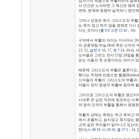
십자가의 죽음으로 부활하는데 실패했
서 인간은 노쇠하면 그 육신은 원래 
면에, 영계에 영원히 살게되니 영인체
그러나 성경은 예수 그리스도의 부활과
는 죽지 않고 썩지 않을 영체로 다시
다는 것이다 (
롬 6:9
고전 15:42
- 54).
구약에서 부활의 의미는 이사야서 26장 
의 공중재림 하실 때에 죽은 신자의 
23, 52,
살전 4
: 16, 17,
계 7:14
, 20:4), 
도바울은 고린도 전서 15장 20절을
믿는 자들의 첫 보증이라는 의미가 있다고 카
때문에 그리스도의 부활은 물론이요,
했다는 주장에 반증으로 뻘콤(Berkh
신자들의 부활이 그리스도의 부활과 
자들이 장차 영생의 부활에 참여케 될
그러므로 그리스도의 부활은 원인이며
시대후 큰 심판 직전에 창조하신 이후
와 영의 인격적 부활을 통해서 영원한
부활의 상태는 육체는 썩고 욕되고 약
에서 초월하고, 늙지않고 죽지않는 몸
교와 같은 무리들이 일어나고 있는데, 
한다(
시 49:19
,
사 26:19
,
겔 37:1
- 14,
단