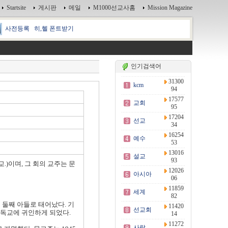
Startsite
게시판
메일
M1000선교사홈
Mission Magazine
사전등록
히,헬 폰트받기
인기검색어
31300
kcm
94
17577
교회
95
17204
선교
34
16254
예수
53
13016
설교
93
.)
이며, 그 회의 교주는 문
12026
아시아
06
11859
세계
82
 둘째 아들로 태어났다. 기
11420
선교회
기독교에 귀인하게 되었다.
14
11272
사랑