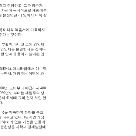
라고 주장하고, 그 재림주가
씨는 자신이 공식적으로 재림예수
(문선명관)에 있어서 더욱 잘
 및 미래와 복음서에 기록되지
준다는 것이다.
 부활이 아니고 그의 영인체
 영인체는 불멸한다는 것이다.
 번 영계에 들어가 살게된 영
義時代), 아브라함에서 예수까
 나누면서, 재림주는 이땅에 와
0년, 노아부터 야곱까지 400
1960년도 부터는 재림주의 생
문씨 41세때 그의 현재 처인 한
다.
천국을 이룩하여 천하를 통일
 나누고 있다. 1단계인 개성
식하여 죄 없는 가정을 만들어
 주관완성은 과학과 경제발전에