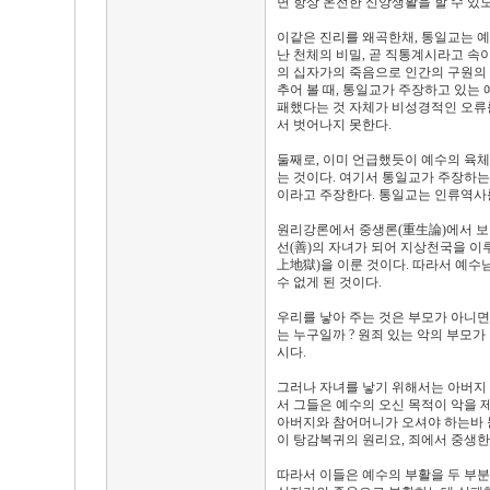
면 항상 온전한 신앙생활을 할 수 있
이같은 진리를 왜곡한채, 통일교는 예
난 천체의 비밀, 곧 직통계시라고 속
의 십자가의 죽음으로 인간의 구원의 
추어 볼 때, 통일교가 주장하고 있는
패했다는 것 자체가 비성경적인 오류를
서 벗어나지 못한다.
둘째로, 이미 언급했듯이 예수의 육
는 것이다. 여기서 통일교가 주장하는
이라고 주장한다. 통일교는 인류역사를
원리강론에서 중생론(重生論)에서 보면
선(善)의 자녀가 되어 지상천국을 이
上地獄)을 이룬 것이다. 따라서 예
수 없게 된 것이다.
우리를 낳아 주는 것은 부모가 아니면
는 누구일까 ? 원죄 있는 악의 부모
시다.
그러나 자녀를 낳기 위해서는 아버지
서 그들은 예수의 오신 목적이 악을
아버지와 참어머니가 오셔야 하는바 
이 탕감복귀의 원리요, 죄에서 중생한
따라서 이들은 예수의 부활을 두 부분