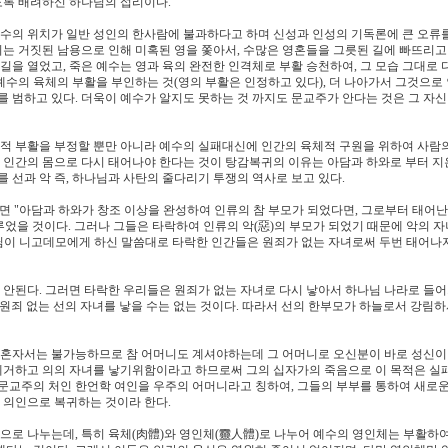
도록 배려하신 하나님의 섭리이다.
수의 위치가 일반 성인의 한사람에 불과하다고 하며 신성과 인성의 기독론에 큰 오류를
이는 거짓된 남용으로 인해 미혹된 영을 쫓아서, 수많은 영혼들을 그릇된 길에 빠뜨리고
길을 열었고, 죽은 예수는 영과 육의 완전한 인격체로 부활 승천하여, 그 모습 그대로
 예수의 육체의 부활을 부인하는 것(영의 부활은 인정하고 있다), 더 나아가서 그것으로
 범하고 있다. 더욱이 예수가 알지도 못하는 것 까지도 문교주가 안다는 것은 그 자
체적 부활을 부정할 뿐만 아니라 예수의 실패대신에 인간의 육체적 구원을 위하여 사람
 인간의 몸으로 다시 태어나야 한다는 것이 탕감복귀의 이유는 아담과 하와로 부터 지
 선과 악 즉, 하나님과 사탄의 줄다리기 투쟁의 역사로 보고 있다.
 "아담과 하와가 창조 이상을 완성하여 인류의 참 부모가 되었다면, 그로부터 태어난
루었을 것이다. 그러나 그들은 타락하여 인류의 악(惡)의 부모가 되었기 때문에 악의 
수님이 니고데모에게 하신 말씀대로 타락한 인간들은 원죄가 없는 자녀로써 두번 태어나
 안된다. 그러면 타락한 우리들은 원죄가 없는 자녀로 다시 낳아서 하나님 나라로 들어
가 원죄 없는 선의 자녀를 낳을 수는 없는 것이다. 따라서 선의 한부모가 하늘로서 강림
 혼자서는 불가능하므로 참 어머니도 계셔야하는데 그 어머니로 오신분이 바로 성신이다
 제거하고 의의 자녀를 낳기위함이라고 하므로써 그의 십자가의 죽음으로 이 목적은 실
문교주의 처인 한언학 여인을 우주의 어머니라고 칭하여, 그들의 부부를 통하여 새로운
 의인으로 복귀하는 것이라 한다.
으로 나누는데, 특히 육체(肉體)와 영인체(靈人體)로 나누어 예수의 영인체는 부활하