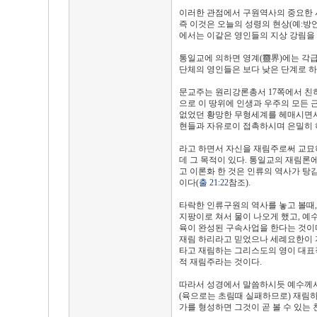
이러한 관점에서 구원역사의 중요한 
즉 이것은 오늘의 성령의 현상(예:방언
에서는 이같은 영인들의 지상 강림을 
통일교에 의하면 영계(靈界)에는 각급
단체의 영인들은 보다 낮은 단계로 
문교주는 원리강론총서 17쪽에서 친히
으로 이 땅위에 인생과 우주의 모든
없었던 황망한 무형세계를 헤매시면서
현들과 자유로이 접촉하시며 은밀히 
라고 하면서 자신을 재림주로써 교묘
데 그 목적이 있다. 통일교의 재림론
고 이론화 한 것은 인류의 역사가 탕
이다(
출 21:22
참조).
타락한 인류구원의 역사를 놓고 볼때,
지팡이로 쳐서 물이 나오게 했고, 
육이 완성된 구속사업을 한다는 것이
재림 하리라고 믿었으나 세례요한이 
타고 재림하는 그리스도의 영이 대표
적 재림주라는 것이다.
따라서 성경에서 말씀하시듯 예수께서 
(육으로는 초림때 실패하므로) 재림하
가를 형성하면 그것이 곧 볼 수 있는