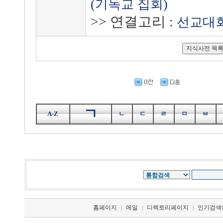
(기독교 집회)
>> 연결고리 :
선교대
ㄱ
A-Z
ㄴ
ㄷ
ㄹ
ㅁ
ㅂ
홈페이지
메일
디렉토리페이지
인기검색
|
|
|