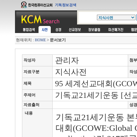
현재위치 :
>
문서보기
HOME
관리자
작성자
첨
지식사전
자료구분
작
95 세계선교대회(GCOWE
제목
기독교21세기운동 [선
주제어
자료출처
성
내용
기독교21세기운동 본부
대회(GCOWE:Global Con