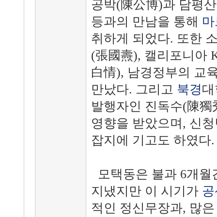
공박(陳公博)과 담평산
등과의 만남을 통해
마
취하게 되었다. 또한 
(張國燾), 캘리포니아 
白情), 남경정부의 교
만났다. 그리고
북경
대
발행자인 진독수(陳獨秀
영향을 받았으며, 신청
잡지에 기고도 하였다.
모택동은 불과 6개월
지냈지만 이 시기가
공
적인 정신무장과, 많은