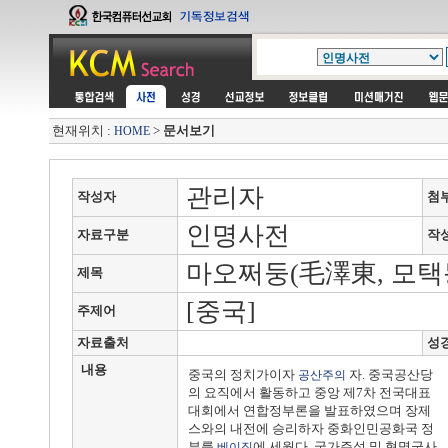
현재위치 :
>
문서보기
HOME
관리자
작성자
첨
인명사전
자료구분
작
마오쩌둥(毛澤東, 모택동, 189
제목
[중국]
주제어
자료출처
성
내용
중국의 정치가이자
자. 중국공산당
공산주의
의 요직에서 활동하고 중앙 제7차 전국대표
대회에서 연합정부론을 발표하였으며 장제
스와의 내전에 승리하자 중화인민공화국 정
부를
에 세웠다. 국가주석 및 혁명군사
베이징