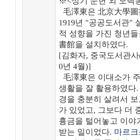
※<상기 문헌 외 모택
毛澤東은 北京大學圖書
1919년 "공공도서관"
적 성향을 가진 청년들
書館을 설치하였다.
[김화자, 중국도서관사(
0년 4월)]
毛澤東은 이대소가 주
생활을 잘 활용하였다.
경을 충분히 살려서 보
가 있었고, 그보다 더
흉금을 털어놓고 이야기
받는 일이었다.
마르크