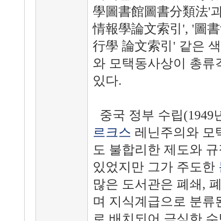
學圖書館圖書分類法'과
情報學論文索引', '
行學 論文索引' 같은 
와 모택동사상이 총류
있다.
중국 정부 수립(1949
르크스
레닌주의와 모
도 불합리한 제도와 규
있었지만 그가 주도한
많은 도서관은 폐쇄, 
며 지식계급으로 분류
로 배치되어 극심한 수