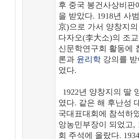
후 중국 봉건사상비판에
을 받았다. 1918년 
京)으로 가서 양창지
다자오(李大소)의 조교
신문학연구회 활동에 
론과
윤리학
강의를 
였다.
1922년 양창지의 딸
였다. 같은 해 후난성
국대표대회에 참석하였다
앙농민부장이 되었고, 
회 주석에 올랐다. 1