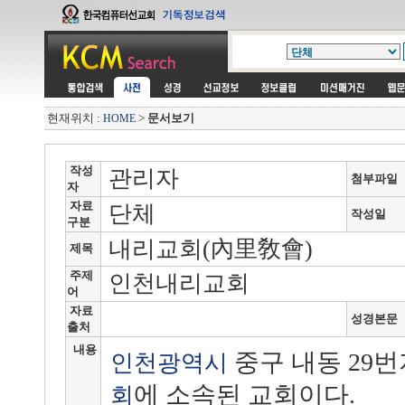
현재위치 :
>
문서보기
HOME
작성
관리자
첨부파일
자
자료
단체
작성일
구분
내리교회(內里敎會)
제목
주제
인천내리교회
어
자료
성경본문
출처
내용
중구 내동 29
인천광역시
에 소속된 교회이다.
회