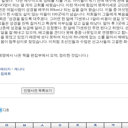
 말했다. "나는 예수식으로 장례를 치를 거요. 아이들이 죽기 전에 예수에 관해 
균 45명이 되는 열 개의 교회를 세웠습니다. 이런 역사에 힘입어 펜윅이세운 교단은
번은 여덟사람이 성경을 배우러 80km나 되는 길을 걸어 왔습니다. 이들 중 여
자가 한 사람도 살지 않는 마을이 100군데가 넘습니다. 저희들이 그들에게 복음
윅은 "성경을 팔도록 대주겠다. 그러면 한 달에 75센트나 1달라 비용이 생길 것"
그들은 성경을 잔뜩 짊어지고 특권에 자부심을 갖고 길을 떠났다. 얼마 후 3곳에
 산촌에 성경을 보급해 달라고 요청했다. 한 달에 75센트만 주면 된다고 하였다.
 일을 잘 해내고 있으며, 배고픔을 견디다 못해 종종 나뭇잎으로 연명했다고 합니
붕을 못얹고 있었기 때문에 보다 못하여 자신의 하나밖에 없는 소를 팔아서 예배당
 몸이 땀투성이로 젖었습니다. 이처럼 조선인들과 수많은 선교사들의 고결한 희
 예영에서 나온 책을 편집부에서 요약, 정리한 것입니다.)
아메리카
>
캐나다
국침례회
ㅁ
ㅂ
ㅅ
ㅇ
ㅈ
ㅊ
ㅋ