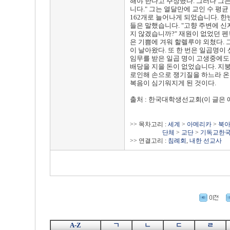
해야 한다고 주장했다. 그러나 그는
니다." 그는 열달만에 교인 수 평
162개로 늘어나게 되었습니다. 한
들은 말했습니다. "고향 주변에 신
지 않겠습니까?" 재원이 없었던 펜
은 기쁨에 겨워 할렐루야 외쳤다. 
이 날아왔다. 또 한 번은 일곱명이
임무를 받은 일곱 명이 고생중에도
배당을 지을 돈이 없었습니다. 지
로인해 손으로 쟁기질을 하느라 온
복음이 심기워지게 된 것이다.
출처 : 한국대학생선교회
(이 글은
>> 목차고리 :
세계
>
아메리카
>
북
단체
>
교단
>
기독교한
>> 연결고리 :
침례회
,
내한 선교사
A-Z
ㄱ
ㄴ
ㄷ
ㄹ