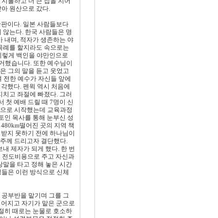
지불하고 더 큰 집을 지어
아 원산으로 갔다.
딴판이다. 일본 사람들보다
 않는다. 한국 사람들은 명
 내며, 적자가 생존하는 야
 목례를 할지라도 속으로는
 이렇게 백인을 야만인으로
거했습니다. 또한 예수님이
은 그의 말을 듣고 웃었고
 전한 예수가 자신들 앞에
생각했다. 펜윅 역시 처음에
지치고 좌절에 빠졌다. 그러
 첫 예배 드릴 때 7명이 신
상으로 시작했는데 교육과정
토인 목사를 통해 눈부신 성
480km떨어진 곳의 지역 책
쓰임받지 못하기 전에 하나님이
 주께 드리고자 결단했다.
내 제자가 되게 했다. 한 번
의 전도비용으로 주고 자신과
랑말을 타고 정해 놓은 시간
생들은 이런 방식으로 신체
 공부반을 맡기며 그를 그
 짊어지고 자기가 맡은 군으로
간절히 때로는 눈물로 호소하