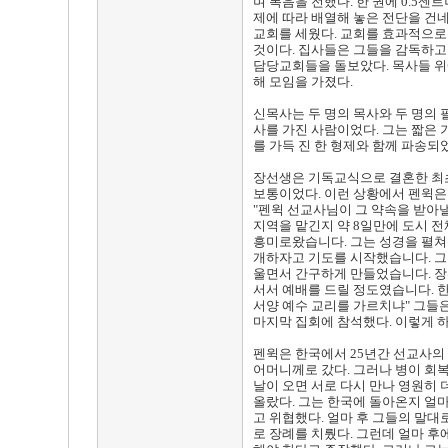
며 복음을 전했다. 한 권에 0.5
제에 따라 배열해 놓은 전단을 건네
교회를 세웠다. 교회를 효과적으로 
것이다. 집사들은 그들을 감독하고
담당교회들을 돌보았다. 목사들 위
해 모임을 가졌다.
신목사는 두 명의 목사와 두 명의
사를 가진 사람이었다. 그는 짧은 
를 가득 진 한 형제와 함께 파송되었
장선생은 기독교식으로 결혼한 최초
보통이었다. 이런 상황에서 펜윅은
"펜윅 선교사님이 그 약속을 받아
지역을 맡긴지 약 8일만에 도시 
흥미로왔습니다. 그는 성경을 펼쳐
개하자고 기도를 시작했습니다. 그
울면서 간구하게 만들었습니다. 장
서서 예배를 드릴 정도였습니다. 한
서양 예수 교리를 가르치냐" 그들
마지막 집회에 참석했다. 이렇게 하
펜윅은 한국에서 25년간 선교사의 
어머니께로 갔다. 그러나 병이 회복된
날이 오면 서로 다시 만나 영원히 
올랐다. 그는 한국에 돌아온지 얼
고 위협했다. 얼마 후 그들의 말
로 장례를 치뤘다. 그런데 얼마 후