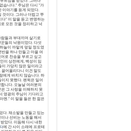
 부르심을 받았다. 그러나
습니다." 주님은 다시 "가
 이야기를 듣게 되었다.
 것이다. 그러나 더럽고 쭈
다" 이 말을 듣고 변명하는
로 모든 것을 정리하고 넉
 사람들과 부대끼며 살기로
냥꾼들의 낙원이었다. 다섯
 하늘이 까맣게 덮일 정도였
년반을 하나 만들고 마을 여
국어로 찬송을 부르고 싶고
인이 상전에게, 백성이 임
들이 가당치 않은 일이라고
로 끌어올리다니 이건 말도
람에게 바치지 않습니다. 하
들이지 못했다. 펜윅은 일어
 말합니다. 오늘날 여러분의
분은 그 사랑을 이해하지 못
에서 영광의 주님이 기다리고
멘." 이 말을 들은 한 젊은
이었다. 채소밭을 만들고 있는
생이나 선비는 노동을 해서
받았다. 이듬해 다시 내한
에 간 사이 소래에 프로테
다