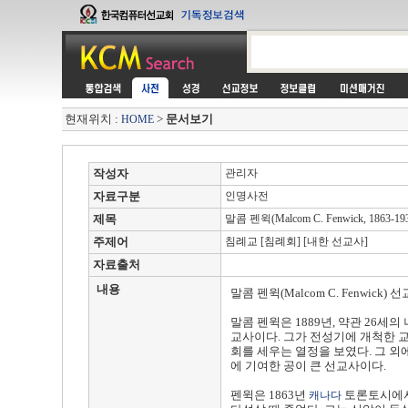
현재위치 :
>
문서보기
HOME
작성자
관리자
자료구분
인명사전
제목
말콤 펜윅(Malcom C. Fenwick, 1863-1
주제어
침례교 [침례회] [내한 선교사]
자료출처
내용
말콤 펜윅(Malcom C. Fenwick) 
말콤 펜윅은 1889년, 약관 26세
교사이다. 그가 전성기에 개척한 교
회를 세우는 열정을 보였다. 그 외
에 기여한 공이 큰 선교사이다.
펜윅은 1863년
토론토시에서
캐나다