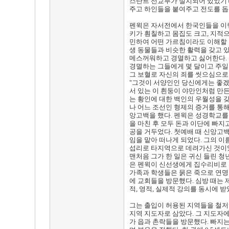
스탄트 선교부가 설치되어 있었기 
주고 하인들을 붙여주고 전도를 돕
펜윅은 자서전에서 한국인들을 이렇
키가 훤칠하고 몸집도 크고, 지적
민하여 어떤 가르침이라도 이해할 수
생 동물들과 비슷한 활력을 갖고 
메스꺼워하고 경멸하고 싫어한다. 
경멸하는 그들에게 몇 달이고 주일
그 보혈로 자신의 죄를 씻으심으로
"그것이 서양인인 당신에게는 좋겠
서 있는 이 흰둥이 야만인처럼 만든
는 황인에 대한 백인의 우월성을 
나 어느 조선인 형제의 증거를 통해
앙고백을 했다. 펜윅은 성경학교를
을 마친 후 모두 돈과 이단에 빠지
공을 거두었다. 첫예배 때 신앙고백
임을 맡아 떠나게 되었다. 그의 이
섭리로 타지역으로 데려가신 것이었
맨처음 그가 한 일은 귀신 들린 청
은 펜윅이 신선생에게 집수리비로 
가족과 학생들은 묽은 죽으로 연명
에 교회들을 방문했다. 심방 때는
적, 영적, 실제적 강의를 동시에 받
그는 출입이 허용된 지역들을 철저
지역 지도자로 삼았다. 그 지도자에
가 읍과 촌락들을 방문했다. 빠지