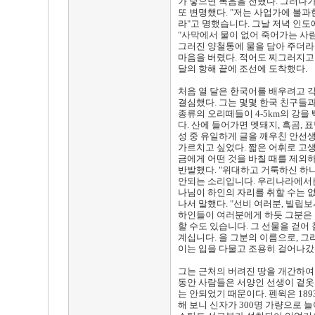
가 닿으면 복음을 전했다. 그러다
또 변명했다. "저는 사업가에 불과
라"고 명했습니다. 그날 저녁 인
"사막에서 물이 없어 죽어가는 사
그러진 양철통에 물을 담아 주더라도
마음을 버렸다. 적어도 찌그러지고
달의 항해 끝에 조선에 도착했다.
처음 열 달은 한국어를 배우려고 
결심했다. 그는 몇몇 한국 친구들
종류의 오리떼들이 4-5km의 강을
다. 산에 들어가면 멧돼지, 흑곰,
성 중 유일하게 글을 깨우친 안선
가르치고 싶었다. 짧은 어휘로 고생
금에게 어떤 것을 바칠 때를 제외
반발했다. "위대하고 거룩하신 하
안되는 소리입니다. 우리나라에서는
나님이 하인의 자리를 취할 수는 
나서 말했다. "선비 여러분, 빌립
하인들이 여러분에게 하듯 그분은 두
할 수도 있습니다. 그 선물을 걷
계십니다. 을 그분의 이름으로, 그
이는 입을 다물고 조용히 걸어나갔다
그는 근처의 버려진 땅을 개간하여 
동안 사람들은 서양인 선생이 겉옷
는 안되었기 때문이다. 펜윅은 18
해 보니 신자가 300명 가량으로 