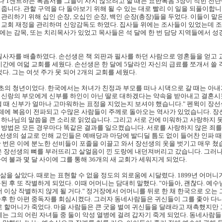
센트나 1센트하는 복음서를 그들이 사지 않으려고 할 때는 요한복음 3장이 적힌 전
줍니다. 관할 구역을 다 돌아보기 위해 될 수 있는 대로 빨리 이 일을 되풀이합니다
관리하기 위해 십인 순장, 오십인 순장, 백인 순장(총장)들을 두었다. 이들이 
 교회 재정을 관리하며 신앙감독도 하였다. 집사들 위에는 조사들이 있었는데 
에는 감목, 또는 치리목사가 있었고 목사들은 석 달에 한 번 담당 지역들에서 성
 필사자를 배출하였다. 손선생은 책 외판과 필사를 하던 사람으로 영혼들을 얻고 
기간에 여덟 교회를 세웠다. 손선생은 한 달에 5달라인 자신의 급료를 쪼개서 쓸
다. 그는 여섯 주가 못 되어 2개의 교회를 세웠다.
의 청년이었다. 한국에서는 처녀가 친정과 부모를 떠나 시댁으로 갈 때는 아내
 신랑의 부모에게 신부를 하인이 아닌 딸로 대하겠다는 약속을 받아내고 결혼시켰
낼 때 신부가 얼마나 고마워하는 표정을 지었는지 보셔야 했습니다." 펜윅이 장
전체에 복음이 전파되고 수많은 사람들이 주께로 돌아오는 역사가 있었습니다. 장
 하나님의 말씀을 큰 소리로 읽었습니다. 그리고 서로 간에 미워하고 사랑하지 못
 방법은 모든 경우마다 똑같은 결과를 일으켰습니다. 서로를 사랑하지 않은 죄
선생의 설교로 인해 교인들은 예배당과 마당에 발디딜 틈도 없이 들어찬 인파 
 번은 이에 분노한 선비들이 포졸을 이끌고 와서 장선생의 옷을 벗기고 매우 쳤습
은 장선생의 뼈를 부러뜨리고 살얼음이 낀 도랑에 내던져버리고 갔습니다. 그러
여 불과 몇 달 사이에 그를 통해 36개의 새 교회가 세워지게 되었다.
삶을 살았다. 때로는 표현할 수 없을 정도의 외로움에 시달렸다. 1899년 어머
 후 또 작별하게 되었다. 이때 어머니는 담대히 말했다. "아들아, 괜찮다. 예수님
더 이상 작별하지 않게 될 거다." 정거장에서 어머니를 뒤로 한 채 한국으로 오는
마후 한 아편 중독자를 회심시켰다. 그러자 동네사람들은 귀신들이 그를 좇아 다
대로 할머니가 죽었다. 마을 사람들은 큰 굿을 벌여 귀신들을 달래라고 재촉했지만
에는 그의 어린 자녀들 중 둘이 악성 열병에 걸려 갑자기 죽게 되었다. 동네사람