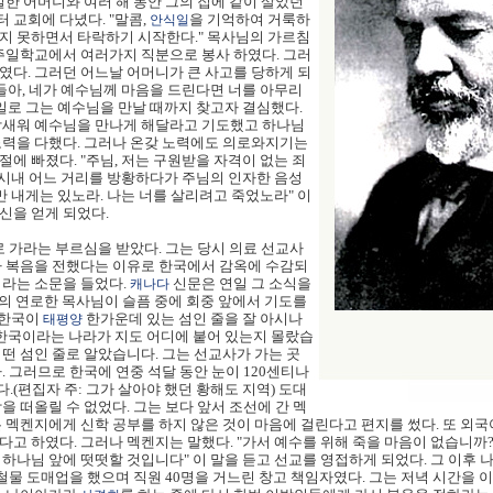
실한 어머니와 여러 해 동안 그의 집에 같이 살았던
 교회에 다녔다. "말콤,
을 기억하여 거룩하
안식일
지 못하면서 타락하기 시작한다." 목사님의 가르침
 주일학교에서 여러가지 직분으로 봉사 하였다. 그러
였다. 그러던 어느날 어머니가 큰 사고를 당하게 되
들아, 네가 예수님께 마음을 드린다면 너를 아무리
일로 그는 예수님을 만날 때까지 찾고자 결심했다.
 밤새워 예수님을 만나게 해달라고 기도했고 하나님
노력을 다했다. 그러나 온갖 노력에도 의로와지기는
에 빠졌다. "주님, 저는 구원받을 자격이 없는 죄
 시내 어느 거리를 방황하다가 주님의 인자한 음성
만 내게는 있노라. 나는 너를 살리려고 죽었노라" 이
신을 얻게 되었다.
으로 가라는 부르심을 받았다. 그는 당시 의료 선교사
가 복음을 전했다는 이유로 한국에서 감옥에 수감되
이라는 소문을 들었다.
신문은 연일 그 소식을
캐나다
 집의 연로한 목사님이 슬픔 중에 회중 앞에서 기도를
 한국이
한가운데 있는 섬인 줄을 잘 아시나
태평양
 한국이라는 나라가 지도 어디에 붙어 있는지 몰랐습
어떤 섬인 줄로 알았습니다. 그는 선교사가 가는 곳
. 그러므로 한국에 연중 석달 동안 눈이 120센티나
(편집자 주: 그가 살아야 했던 황해도 지역) 도대
을 떠올릴 수 없었다. 그는 보다 앞서 조선에 간 멕
 멕켄지에게 신학 공부를 하지 않은 것이 마음에 걸린다고 편지를 썼다. 또 외국
다고 하였다. 그러나 멕켄지는 말했다. "가서 예수를 위해 죽을 마음이 없습니까
 하나님 앞에 떳떳할 것입니다" 이 말을 듣고 선교를 영접하게 되었다. 그 이후
 철물 도매업을 했으며 직원 40명을 거느린 창고 책임자였다. 그는 저녁 시간을