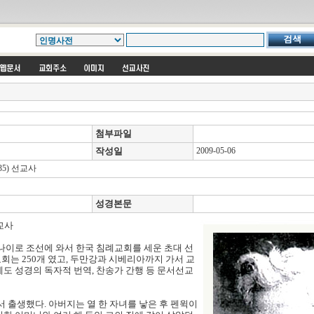
첨부파일
작성일
2009-05-06
935) 선교사
성경본문
선교사
의 나이로 조선에 와서 한국 침례교회를 세운 초대 선
회는 250개 였고, 두만강과 시베리아까지 가서 교
에도 성경의 독자적 번역, 찬송가 간행 등 문서선교
 출생했다. 아버지는 열 한 자녀를 낳은 후 펜윅이