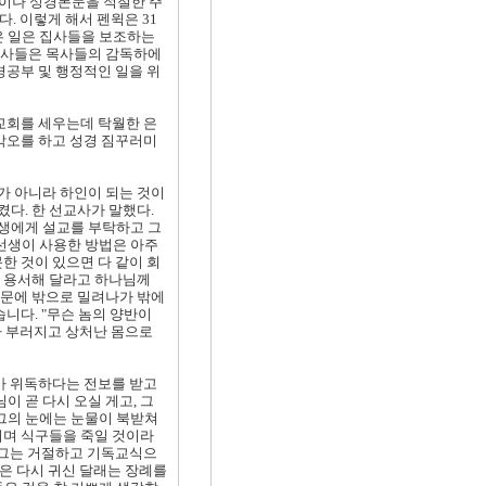
단이나 성경본문을 적절한 주
. 이렇게 해서 펜윅은 31
맡은 일은 집사들을 보조하는
조사들은 목사들의 감독하에
경공부 및 행정적인 일을 위
교회를 세우는데 탁월한 은
 각오를 하고 성경 짐꾸러미
가 아니라 하인이 되는 것이
다. 한 선교사가 말했다.
선생에게 설교를 부탁하고 그
선생이 사용한 방법은 아주
한 것이 있으면 다 같이 회
를 용서해 달라고 하나님께
때문에 밖으로 밀려나가 밖에
니다. "무슨 놈의 양반이
나 부러지고 상처난 몸으로
니가 위독하다는 전보를 받고
이 곧 다시 오실 게고, 그
 그의 눈에는 눈물이 북받쳐
니며 식구들을 죽일 것이라
 그는 거절하고 기독교식으
들은 다시 귀신 달래는 장례를