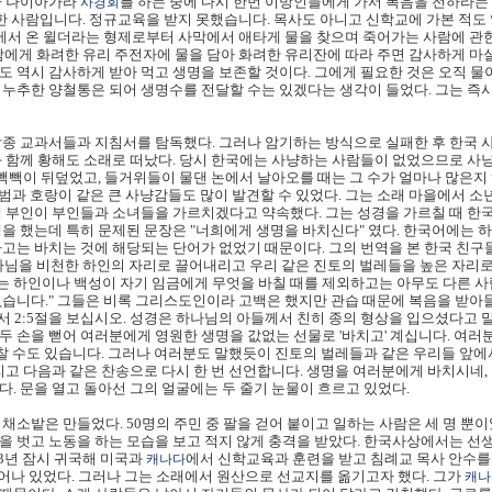
가 나이아가라
를 하는 중에 다시 한번 이방인들에게 가서 복음을 전하라는
사경회
한 사람입니다. 정규교육을 받지 못했습니다. 목사도 아니고 신학교에 가본 적도 없
도에서 온 윌더라는 형제로부터 사막에서 애타게 물을 찾으며 죽어가는 사람에 관한
람에게 화려한 유리 주전자에 물을 담아 화려한 유리잔에 따라 주면 감사하게 마실
 역시 감사하게 받아 먹고 생명을 보존할 것이다. 그에게 필요한 것은 오직 물이
 누추한 양철통은 되어 생명수를 전달할 수는 있겠다는 생각이 들었다. 그는 즉시
각종 교과서들과 지침서를 탐독했다. 그러나 암기하는 방식으로 실패한 후 한국
과 함께 황해도 소래로 떠났다. 당시 한국에는 사냥하는 사람들이 없었으므로 사
 빽빽이 뒤덮었고, 들거위들이 물댄 논에서 날아오를 때는 그 수가 얼마나 많은지
 표범과 호랑이 같은 큰 사냥감들도 많이 발견할 수 있었다. 그는 소래 마을에서 소
생 부인이 부인들과 소녀들을 가르치겠다고 약속했다. 그는 성경을 가르칠 때 한
을 했는데 특히 문제된 문장은 "너희에게 생명을 바치신다" 였다. 한국어에는 하
하고는 바치는 것에 해당되는 단어가 없었기 때문이다. 그의 번역을 본 한국 친구
나님을 비천한 하인의 자리로 끌어내리고 우리 같은 진토의 벌레들을 높은 자리
 하인이나 백성이 자기 임금에게 무엇을 바칠 때를 제외하고는 아무도 다른 사
없습니다." 그들은 비록 그리스도인이라 고백은 했지만 관습 때문에 복음을 받아
보서 2:5절을 보십시오. 성경은 하나님의 아들께서 친히 종의 형상을 입으셨다고
 손을 뻗어 여러분에게 영원한 생명을 값없는 선물로 '바치고' 계십니다. 여러
어 찰 수도 있습니다. 그러나 여러분도 말했듯이 진토의 벌레들과 같은 우리들 앞
리고 다음과 같은 찬송으로 다시 한 번 선언합니다. 생명을 여러분에게 바치시네, 아
. 문을 열고 돌아선 그의 얼굴에는 두 줄기 눈물이 흐르고 있었다.
채소밭은 만들었다. 50명의 주민 중 팔을 걷어 붙이고 일하는 사람은 세 명 뿐
을 벗고 노동을 하는 모습을 보고 적지 않게 충격을 받았다. 한국사상에서는 선
93년 잠시 귀국해 미국과
에서 신학교육과 훈련을 받고 침례교 목사 안수를 
캐나다
늘어나 있었다. 그러나 그는 소래에서 원산으로 선교지를 옮기고자 했다. 그가
캐나