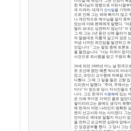
다섯살 때 죽었다. 그는 신앙이 독
한 목사님의 영향으로 어린시절부터
게 지켜라. 대개가
을 기억하
안식일
으로 인해 그는 죄에 빠지지 않고
나 개인적으로 예수님을 알지 못하
었는데 이때 펜윅에게 말했다. "아
멀리 보내도 상관하지 않는다" 이 
그 뒤 그는 2년 동안 산에 올라가
의 말씀대로 의롭게 살고자 갖은 
커녕 시꺼먼 죄인임을 발견하고 좌절
인입니다." 그는 절망 중에 토론토
을 들었습니다. "너는 자격이 없지
사건으로 죄사함을 받고 구원의 확
26세 되던 1889년 어느 날 한국
로 조선에 왔던 헤론 박사의 아내
었고, 조만간 교수형에 처해질 것
다뤘다. 그 때 그 일을 들은 고향
드리면서 말했다. "주여, 주께서는
이다" 이 정도로 당시 지식인들도
니다. 그도 한국이
에 있는 
지중해
은 으례 무더운 지역인 줄로 알았다
쌓이리라고는 꿈에도 생각지 못했다.
체 한국이 어떤 나라인지 명확한 상
켄지 선교사와 아는 사이였다. 그는
언어라도 제대로 말할지 자신이 없
을 전하고 순교하면 심판대 앞에서
간 성경공부를 했다. 그 당시 그는