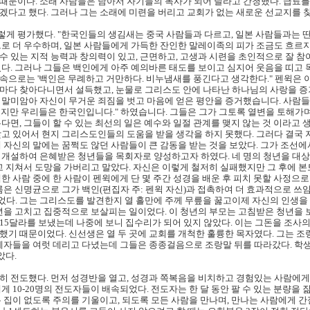
때문이다. 소래 사람들은 남아서 자기들의 목사가 되어 달라고 간청했다. 급료를 
겠다고 했다. 그러나 그는 소래에 미련을 버리고 교회가 없는 새로운 선교지를 찾
게 평가했다. "한국인들의 생김새는 중국 사람들과 다르고, 일본 사람들과는 
으로 더 우수하며, 일본 사람들에게 가득한 잔인한 말레이족의 피가 조금도 흐르지
 있는 지적 능력과 창의력이 있고, 근면하고, 고생과 시련을 초인적으로 잘 참아
있다. 그러나 그들은 백인에게 아주 예의바른 태도를 보이고 심지어 웃음을 띠고
속으로는 '백인은 무례하고 거만하다. 비누냄새를 풍긴다고 생각한다." 펜윅은
마다 찾아다니면서 설득했고, 눈물로 그리스도 안에 나타난 하나님의 사랑을 증
 말미암아 자신이 무거운 죄짐을 벗고 마음에 얻은 평안을 증거했습니다. 사람들
지만 우리들은 한국인입니다." 하였습니다. 그들은 그가 그토록 열변을 토해가며
다면, 그들이 할 수 있는 최선의 일은 예수와 일절 관계를 맺지 않는 것 이라고 
갖고 있어서 현지 그리스도인들의 도움을 받을 생각을 하지 못했다. 그러다 결국 
 자신의 말에는 꿈쩍도 않던 사람들이 큰 감동을 받는 것을 보았다. 그가 조선에서
 개설하여 은혜받은 청년들을 목회자로 양성하고자 하였다. 네 명의 청년을 대
고 지쳐서 도망을 가버리고 말았다. 자신은 이렇게 철저히 실패했지만 그 후에 본
한 사람 중에 한 사람이 펜윅에게 단 몇 주간 성경을 배운 후 피치 못할 사정으로 
름은 신명균으로 그가 백인(편집자 주: 펜윅 자신)과 접촉하여 더 효과적으로 
다. 그는 그리스도를 발견한지 열 흘만에 주께 무릎을 꿇고이제 자신의 인생을
년을 고치고 집중적으로 보살피는 일이었다. 이 청년의 부모는 고침받은 청년을 보
15달라를 보냈는데 나중에 보니 집수리가 되어 있지 않았다. 이는 그돈을 조사
했기 때문이었다. 신선생은 열 두 곳에 교회를 개척한 훌륭한 목자였다. 그는 조
 제자들을 여럿 데리고 다녔는데 그들은 종종걸음으로 조랑말 뒤를 따라갔다. 학
았다.
히 전도했다. 먼저 성경반을 열고, 성경과 쪽복음을 비치하고 경험있는 사람에게
게 10-20명의 전도자들이 배속되었다. 전도자는 한 달 동안 팔 수 있는 분량을
는 집이 없도록 주의를 기울이고, 되도록 모든 사람을 만나며, 만나는 사람에게 