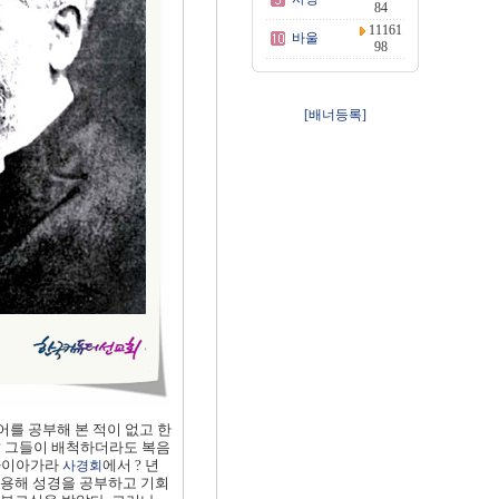
84
11161
바울
98
[배너등록]
어를 공부해 본 적이 없고 한
? 그들이 배척하더라도 복음
 나이아가라
에서 ? 년
사경회
 이용해 성경을 공부하고 기회