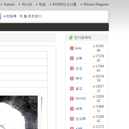
Startsite
게시판
메일
M1000선교사홈
Mission Magazine
사전등록
히,헬 폰트받기
인기검색어
31301
kcm
48
17578
교회
43
17204
선교
63
16254
예수
78
13017
설교
22
12026
아시아
42
11860
세계
15
11420
선교회
42
11272
사랑