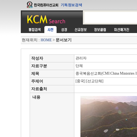
현재위치 :
>
문서보기
HOME
작성자
관리자
자료구분
단체
제목
중국복음선교회(CMI:China Ministries Inte
주제어
[중국] [선교단체]
자료출처
내용