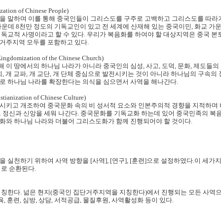
on of Chinese People)
을 말하며 이를 통해 중국인들이 그리스도를 구주로 고백하고 그리스도를 따라가
 가운데 8천만 정도의 기독교인이 있고 전 세계에 산재해 있는 중국이민, 화교 
독교적 사명이라고 할 수 있다. 우리가 복음화를 하여야 할 대상지역은 중국 본토
거주지역 모두를 포함하고 있다.
ization of the Chinese Church)
이 땅에서의 하나님 나라가 아니라 중국인의 심성, 사고, 도덕, 문화, 제도들의
회, 개 교파, 개 교단, 개 단체 중심으로 발전시키는 것이 아니라 하나님의 구속의
로 하나님 나라를 확장한다는 의식을 심으면서 사역을 해나간다.
zation of Chinese Culture)
시키고 개조하여 중국문화 속의 비 성서적 요소와 인본주의적 경향을 지적하며
교 정신과 신앙을 세워 나간다. 중국문화를 기독교화 하는데 있어 중국민족의 
화와 하나님 나라와 더불어 그리스도화가 함께 진행되어야 할 것이다.
 실천하기 위하여 사역 방향을 [사역], [연구], [훈련]으로 설정하였다.이 세
서로 순환된다.
지칭한다. 넒은 현지(중국인 집단거주지역을 지칭한다)에서 진행되는 모든 사역
, 훈련, 심방, 상담, 서적공급, 물질후원, 사역활성화 등이 있다.