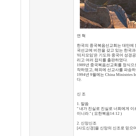
연 혁
한국의 중국복음선교회는 대만에 본부로 두
국선교에 비전을 갖고 있는 한국과
'띠지모임'은 기도와 중국어 성경공부
리고 여러 잡지를 출판하였다.
1989년 중국복음선교회를 정식으
작하였고, 해외에 선교사를 파송하
1994년 9월에는 China Minist
다.
신 조
1. 말씀
" 내가 진실로 진실로 너희에게 이
이니라." ( 요한복음14:12 )
2. 신앙신조
[사도신경]을 신앙의 신조로 믿으