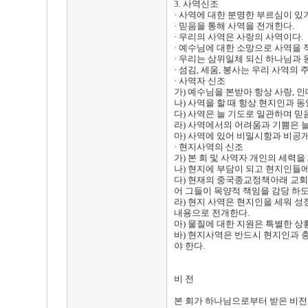
3. 사역신조
· 사역에 대한 분명한 부르심이 있
· 믿음을 통해 사역을 전개한다.
· 우리의 사역은 사랑의 사역이다.
· 예수님에 대한 소망으로 사역을 
· 우리는 삼위일체 되신 하나님과 
· 섬김, 세움, 봉사는 우리 사역의 
· 사역자 신조
가) 예수님을 본받아 항상 사랑, 인
나) 사역을 할 때 항상 현지인과 동일
다) 사역은 늘 기도로 일관하며 믿
라) 사역에서의 어려움과 기쁨은 늘
마) 사역에 있어 비밀시항과 비공
· 현지사역의 신조
가) 본 회 및 사역자 개인의 세력
나) 현지에 부담이 되고 현지인들에
다) 현재의 중국종교정책아래 교회
어 그들이 목양적 책임을 감당 하
라) 현지 사역은 현지인을 세워 성
내용으로 전개한다.
마) 물질에 대한 지원은 특별한 상
바) 현지사역은 반드시 현지인과 
야 한다.
비 전
본 회가 하나님으로부터 받은 비전