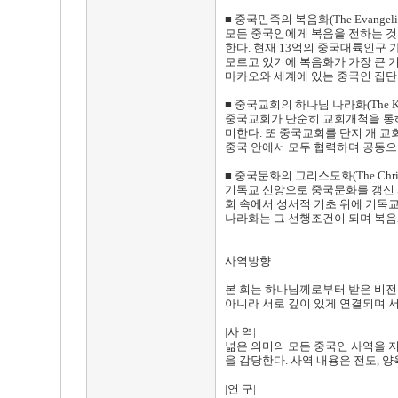
■ 중국민족의 복음화(The Evangelizati
모든 중국인에게 복음을 전하는 것
한다. 현재 13억의 중국대륙인구
모르고 있기에 복음화가 가장 큰 기
마카오와 세계에 있는 중국인 집단
■ 중국교회의 하나님 나라화(The Kingdom
중국교회가 단순히 교회개척을 통해 
미한다. 또 중국교회를 단지 개 교
중국 안에서 모두 협력하며 공동으
■ 중국문화의 그리스도화(The Christiani
기독교 신앙으로 중국문화를 갱신 
회 속에서 성서적 기초 위에 기독
나라화는 그 선행조건이 되며 복음
사역방향
본 회는 하나님께로부터 받은 비전을
아니라 서로 깊이 있게 연결되며 
|사 역|
넒은 의미의 모든 중국인 사역을 
을 감당한다. 사역 내용은 전도, 양육
|연 구|