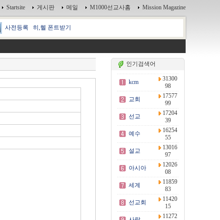
Startsite
게시판
메일
M1000선교사홈
Mission Magazine
사전등록
히,헬 폰트받기
인기검색어
31300
kcm
98
17577
교회
99
17204
선교
39
16254
예수
55
13016
설교
97
12026
아시아
08
11859
세계
83
11420
선교회
15
11272
사랑