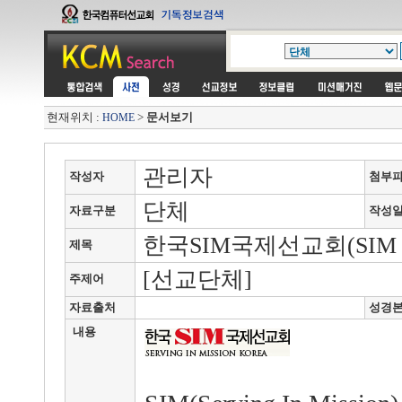
현재위치 :
>
문서보기
HOME
관리자
작성자
첨부
단체
자료구분
작성
한국SIM국제선교회(SIM Korea
제목
[선교단체]
주제어
자료출처
성경
내용