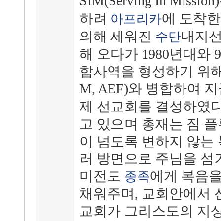
SIM(Serving In Missio
하려
에 도착
아프리카
의해 세워진
내지선
수단
해 오다가 1980년대와 
합사역을 형성하기 위해 다
M, AEF)와 병합하여 
제 선교회를 결성하였다
고 있으며 총재는 짐 플루
이 넘도록 변하지 않는
러 방면으로 주님을 섬기
미전도
에게 복음을
종족
채워주며, 교회안에서 
교회가 그리스도의 지상