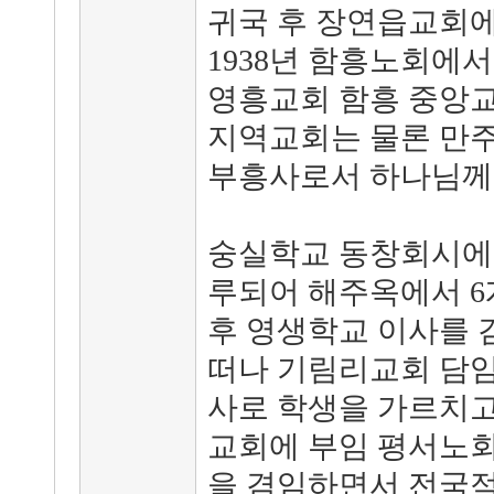
귀국 후 장연읍교회
1938년 함흥노회에서
영흥교회 함흥 중앙교
지역교회는 물론 만주
부흥사로서 하나님께
숭실학교 동창회시에 
루되어 해주옥에서 6
후 영생학교 이사를 
떠나 기림리교회 담
사로 학생을 가르치고
교회에 부임 평서노회
을 겸임하면서 전국적