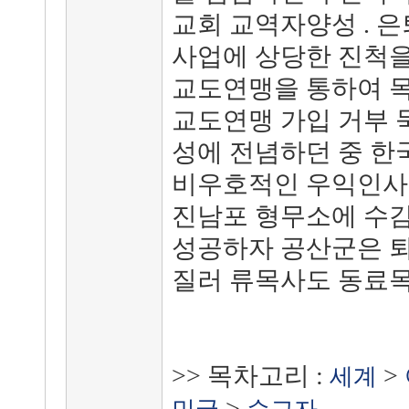
교회 교역자양성 . 
사업에 상당한 진척을
교도연맹을 통하여 
교도연맹 가입 거부 
성에 전념하던 중 한국전쟁
비우호적인 우익인사
진남포 형무소에 수
성공하자 공산군은 
질러 류목사도 동료목
>> 목차고리 :
>
세계
>