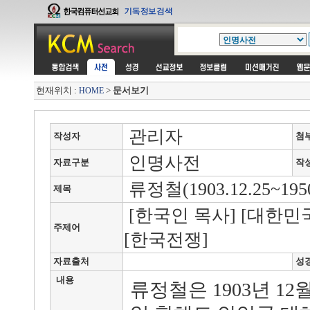
현재위치 :
>
문서보기
HOME
관리자
작성자
첨
인명사전
자료구분
작
류정철(1903.12.25~1950
제목
[한국인 목사] [대한민국]
주제어
[한국전쟁]
자료출처
성
내용
류정철은 1903년 12월