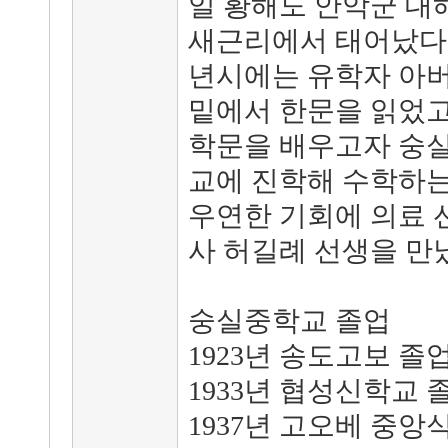
일 황해도 안악군 대
새근리에서 태어났다.
년시에는 유학자 아
밑에서 한문을 읽었고
학문을 배우고자 숭
교에 진학해 수학하는
우연한 기회에 의료 
사 허길례 선생을 만
숭실중학교 졸업
1923년 송도고보 졸
1933년 협성신학교 
1937년 고오베 중앙