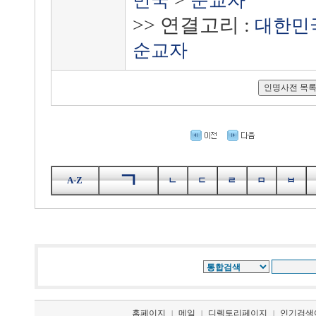
민국
순교자
>> 연결고리 :
대한민
순교자
ㄱ
A-Z
ㄴ
ㄷ
ㄹ
ㅁ
ㅂ
홈페이지
메일
디렉토리페이지
인기검색
|
|
|