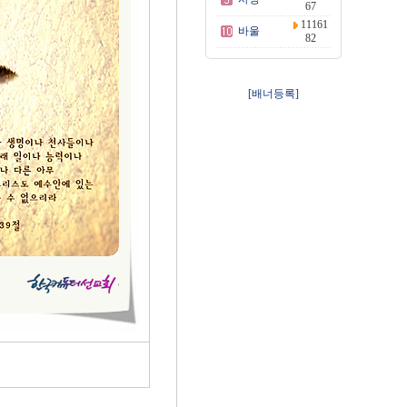
67
11161
바울
82
[배너등록]