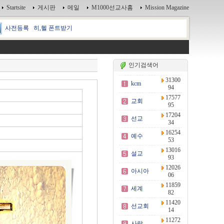
Startsite
게시판
메일
M1000선교사홈
Mission Magazine
사전등록
히,헬 폰트받기
인기검색어
31300
kcm
94
17577
교회
95
17204
선교
34
16254
예수
53
13016
설교
93
12026
아시아
06
11859
세계
82
11420
선교회
14
11272
사랑