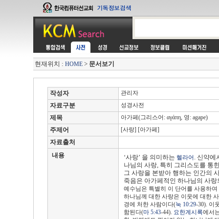
현재위치 :
>
문서보기
HOME
작성자
관리자
자료구분
성경사전
제목
아가페(그리스어: αγάπη, 영: agape)
주제어
[사랑] [아가페]
자료출처
내용
‘사랑’ 을 의미하는
. 신약
헬라어
나님의 사랑, 특히 그리스도를 통
그 사랑을 본받아 행하는 인간의 
죽음은 아가페적인 하나님의 사랑
예수님은 특별히 이 단어를 사용하여
하나님께 대한 사랑은 이웃에 대한 
경에 처한 사람이다(
눅 10:29
-30).
함된다(
마 5:43
-44).
요한계시록
에서는