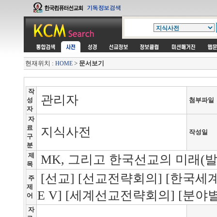
현재위치 :
>
문서보기
HOME
작
관리자
성
첨부파일
자
자
료
지식사전
작성일
구
분
제
MK, 그리고 한국선교의 미래(발
목
[선교] [선교전략회의] [한국세계
주
제
E V] [세계선교전략회의] [분야별
어
자