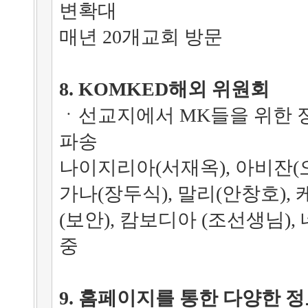
변확대
매년 20개교회 방문
8. KOMKED해외 위원회
ㆍ선교지에서 MK들을 위한 
파송
나이지리아(서재옥), 아비잔(
가나(장두식), 말리(안창호), 
(보안), 캄보디아 (조선생님),
중
9. 홈페이지를 통한 다양한 