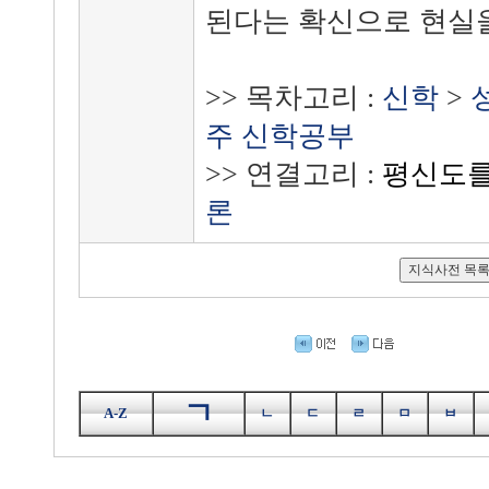
된다는 확신으로 현실을
>> 목차고리 :
신학
>
주 신학공부
>> 연결고리 :
평신도를
론
ㄱ
A-Z
ㄴ
ㄷ
ㄹ
ㅁ
ㅂ