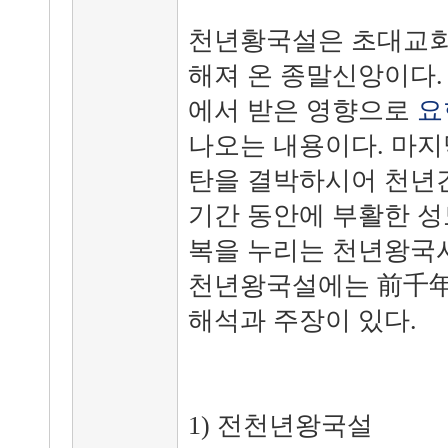
천년황국설은 초대교회
해져 온 종말신앙이다.
에서 받은 영향으로
요
나오는 내용이다. 마지
탄을 결박하시어 천년
기간 동안에 부활한 성
복을 누리는 천년왕국
천년왕국설에는 前千年,
해석과 주장이 있다.
1) 전천년왕국설