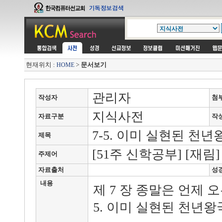
현재위치 :
>
문서보기
HOME
관리자
작성자
첨
지식사전
자료구분
작
7-5. 이미 실현된 천년
제목
[51주 신학공부] [재림]
주제어
자료출처
성
내용
제 7 장 종말은 언제 오
5. 이미 실현된 천년왕