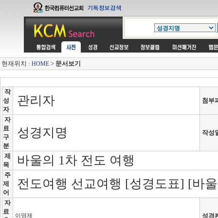
현재위치 :
>
문서보기
HOME
작
관리자
성
첨부
자
자
료
성경지명
작성
구
분
제
바울의 1차 전도 여행
목
주
전도여행 선교여행 [성경도표] [바울
제
어
자
료
이영제
성경