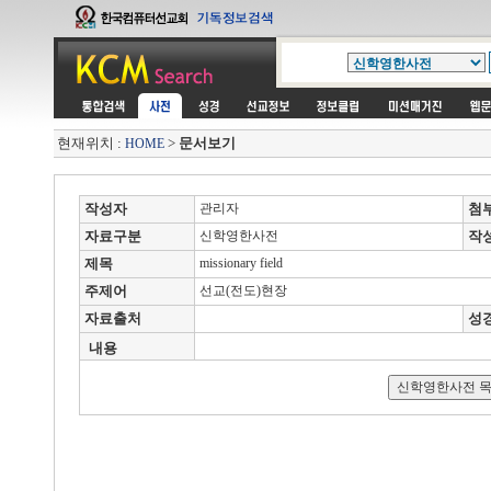
현재위치 :
>
문서보기
HOME
작성자
관리자
첨
자료구분
신학영한사전
작
제목
missionary field
주제어
선교(전도)현장
자료출처
성
내용